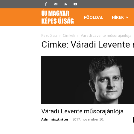
Képes
FŐOLDAL
HÍREK
Újság
Kezdőlap
Címkék
Váradi Levente műsorajánlója
Címke: Váradi Levente
Váradi Levente műsorajánlója
Adminisztrátor
-
2017, november 30.