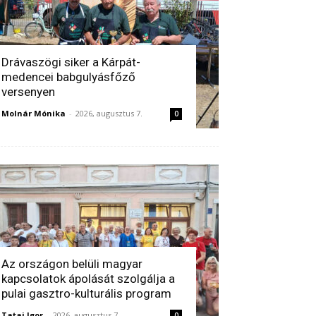
Drávaszögi siker a Kárpát-
medencei babgulyásfőző
versenyen
Molnár Mónika
-
2026, augusztus 7.
0
Az országon belüli magyar
kapcsolatok ápolását szolgálja a
pulai gasztro-kulturális program
Tatai Igor
-
2026, augusztus 7.
0