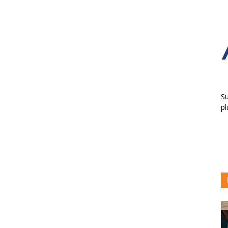
Su
pl