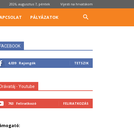
2026, augusztus 7, péntek
Vijesti na hrvatskom
APCSOLAT
PÁLYÁZATOK
FACEBOOK
4,039
Rajongók
TETSZIK
Drávatáj - Youtube
763
Feliratkozó
FELIRATKOZÁS
ámogató: