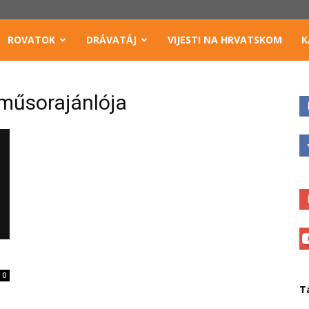
ROVATOK
DRÁVATÁJ
VIJESTI NA HRVATSKOM
K
 műsorajánlója
0
T