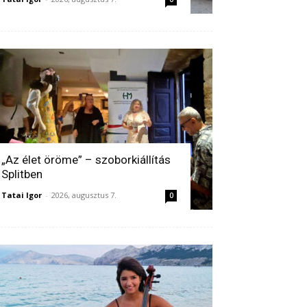
„Az élet öröme” – szoborkiállítás
Splitben
Tatai Igor
-
2026, augusztus 7.
0