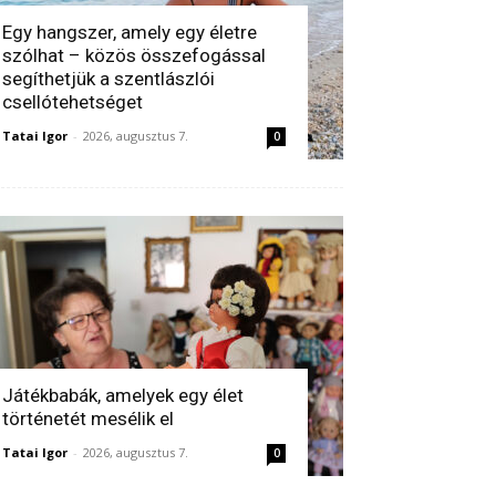
Egy hangszer, amely egy életre
szólhat – közös összefogással
segíthetjük a szentlászlói
csellótehetséget
Tatai Igor
-
2026, augusztus 7.
0
Játékbabák, amelyek egy élet
történetét mesélik el
Tatai Igor
-
2026, augusztus 7.
0