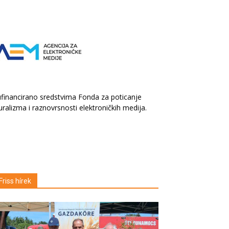
financirano sredstvima Fonda za poticanje
uralizma i raznovrsnosti elektroničkih medija.
Friss hírek