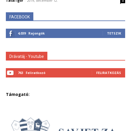
Tatai Igor
-
2019, december 12.
0
FACEBOOK
4,039
Rajongók
TETSZIK
Drávatáj - Youtube
763
Feliratkozó
FELIRATKOZÁS
Támogató: