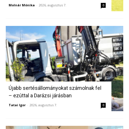
Molnár Mónika
-
2026, augusztus 7.
0
Újabb sertésállományokat számolnak fel
– ezúttal a Darázsi járásban
Tatai Igor
-
2026, augusztus 7.
0