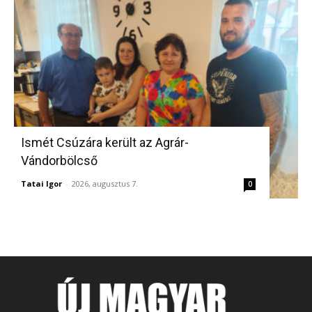
Ismét Csúzára került az Agrár-
Vándorbölcső
Tatai Igor
-
2026, augusztus 7.
0