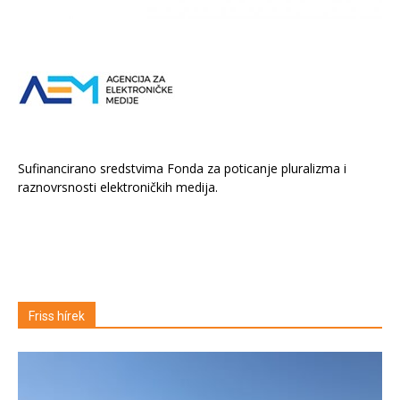
Sufinancirano sredstvima Fonda za poticanje pluralizma i
raznovrsnosti elektroničkih medija.
Friss hírek