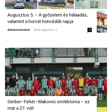
Augusztus 5. – A győzelem és hálaadás,
valamint a horvát honvédők napja
Adminisztrátor
-
2026, augusztus 7.
0
Gerber–Fehér–Makovec emléktorna – ez
már a 27. volt