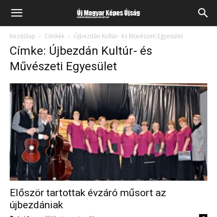
Kezdőlap
Címkék
Újbezdán Kultúr- és Művészeti Egyesület
Címke: Újbezdán Kultúr- és
Művészeti Egyesület
Először tartottak évzáró műsort az
újbezdániak