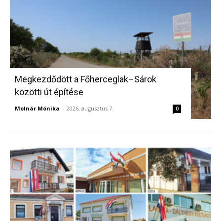
Megkezdődött a Főherceglak–Sárok
közötti út építése
Molnár Mónika
-
2026, augusztus 7.
0