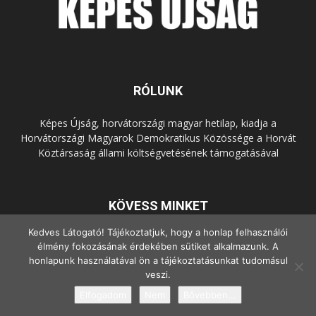
RÓLUNK
Képes Újság, horvátországi magyar hetilap, kiadja a
Horvátországi Magyarok Demokratikus Közössége a Horvát
Köztársaság állami költségvetésének támogatásával
KÖVESS MINKET
Kedves Látogató! Tájékoztatjuk, hogy a honlap felhasználói
élmény fokozásának érdekében sütiket alkalmazunk. A
honlapunk használatával ön a tájékoztatásunkat tudomásul
veszi.
Elfogadom
Nem
Bővebben...
© Copyright - 2022 Minden jog fenntartva.