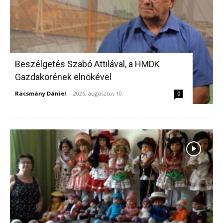
Beszélgetés Szabó Attilával, a HMDK
Gazdakörének elnökével
Racsmány Dániel
-
2026, augusztus 10.
0