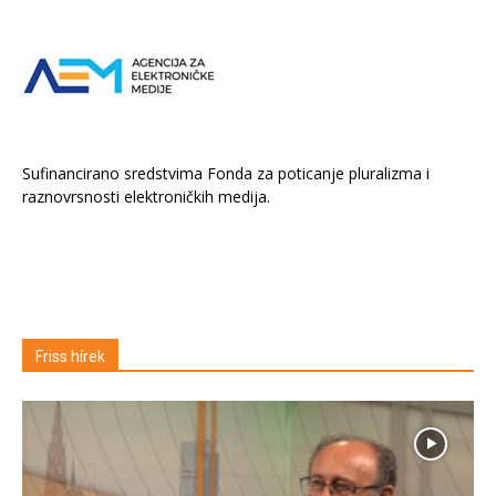
Sufinancirano sredstvima Fonda za poticanje pluralizma i
raznovrsnosti elektroničkih medija.
Friss hírek