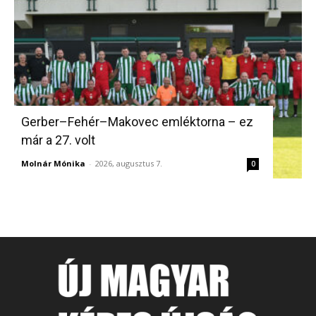
Gerber–Fehér–Makovec emléktorna – ez
már a 27. volt
Molnár Mónika
-
2026, augusztus 7.
0