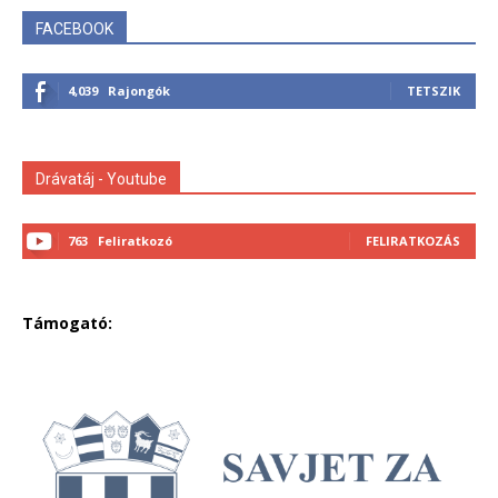
FACEBOOK
4,039
Rajongók
TETSZIK
Drávatáj - Youtube
763
Feliratkozó
FELIRATKOZÁS
Támogató: