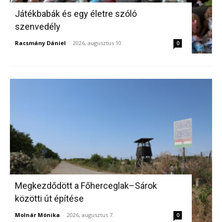
Játékbabák és egy életre szóló
szenvedély
Racsmány Dániel
-
2026, augusztus 10.
0
Megkezdődött a Főherceglak–Sárok
közötti út építése
Molnár Mónika
-
2026, augusztus 7.
0