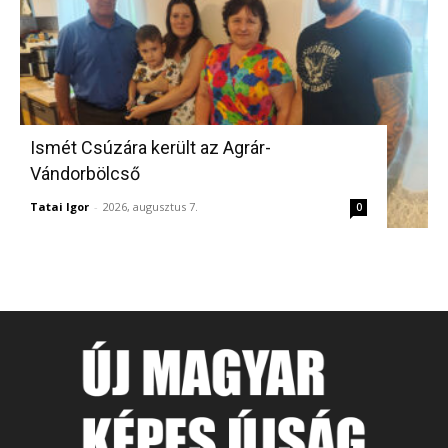
Ismét Csúzára került az Agrár-
Vándorbölcső
Tatai Igor
-
2026, augusztus 7.
0