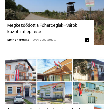
Megkezdődött a Főherceglak–Sárok
közötti út építése
Molnár Mónika
-
2026, augusztus 7.
0