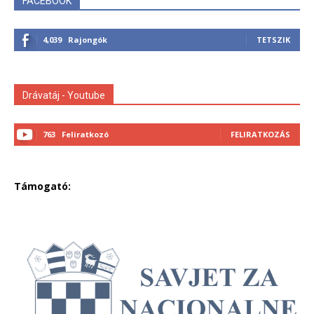
FACEBOOK
4,039
Rajongók
TETSZIK
Drávatáj - Youtube
763
Feliratkozó
FELIRATKOZÁS
Támogató: