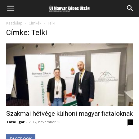
Kezdőlap
Címkék
Telki
Címke: Telki
Szakmai hétvége külhoni magyar fiataloknak
Tatai Igor
-
2017, november 30.
0