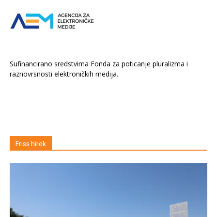
Sufinancirano sredstvima Fonda za poticanje pluralizma i
raznovrsnosti elektroničkih medija.
Friss hírek