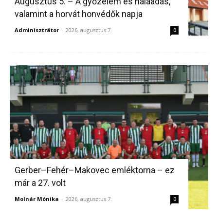
Augusztus 5. – A győzelem és hálaadás,
valamint a horvát honvédők napja
Adminisztrátor
-
2026, augusztus 7.
0
Gerber–Fehér–Makovec emléktorna – ez
már a 27. volt
Molnár Mónika
-
2026, augusztus 7.
0