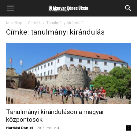
Kezdőlap
Címkék
Tanulmányi kirándulás
Címke: tanulmányi kirándulás
Tanulmányi kiránduláson a magyar
központosok
Hordósi Dániel
-
2018, május 4.
0