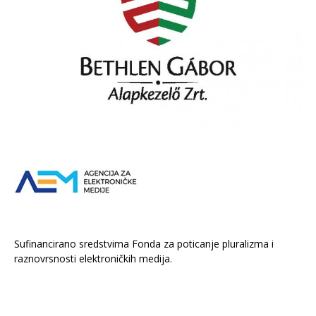
Sufinancirano sredstvima Fonda za poticanje pluralizma i
raznovrsnosti elektroničkih medija.