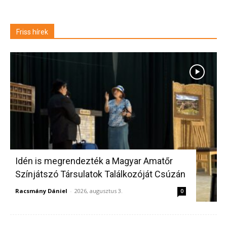
Friss hírek
Idén is megrendezték a Magyar Amatőr
Színjátszó Társulatok Találkozóját Csúzán
Racsmány Dániel
-
2026, augusztus 3.
0