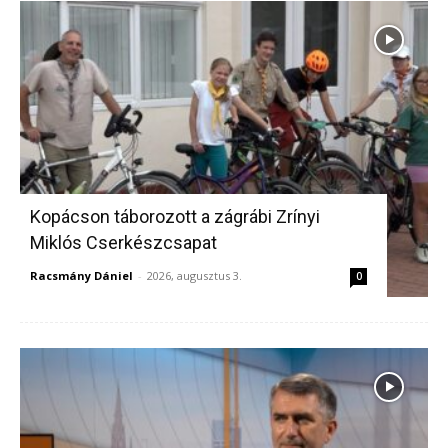
Kopácson táborozott a zágrábi Zrínyi
Miklós Cserkészcsapat
Racsmány Dániel
-
2026, augusztus 3.
0