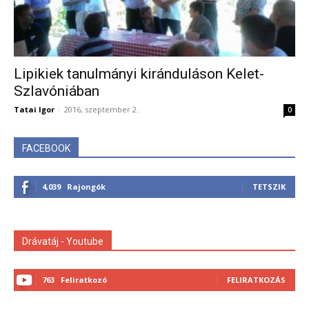
Lipikiek tanulmányi kiránduláson Kelet-
Szlavóniában
Tatai Igor
-
2016, szeptember 2.
0
FACEBOOK
4,039
Rajongók
TETSZIK
Drávatáj - Youtube
763
Feliratkozó
FELIRATKOZÁS