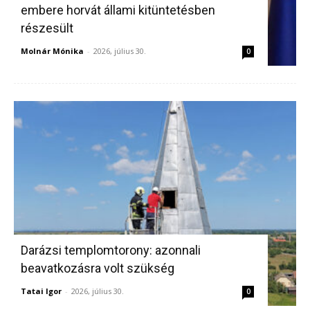
embere horvát állami kitüntetésben
részesült
Molnár Mónika
-
2026, július 30.
0
Darázsi templomtorony: azonnali
beavatkozásra volt szükség
Tatai Igor
-
2026, július 30.
0