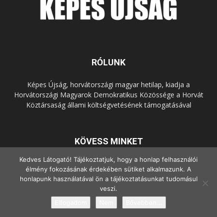
RÓLUNK
Képes Újság, horvátországi magyar hetilap, kiadja a
Horvátországi Magyarok Demokratikus Közössége a Horvát
Köztársaság állami költségvetésének támogatásával
KÖVESS MINKET
Kedves Látogató! Tájékoztatjuk, hogy a honlap felhasználói
élmény fokozásának érdekében sütiket alkalmazunk. A
honlapunk használatával ön a tájékoztatásunkat tudomásul
veszi.
Elfogadom
Nem
Bővebben...
© Copyright - 2022 Minden jog fenntartva.