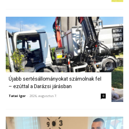
Újabb sertésállományokat számolnak fel
– ezúttal a Darázsi járásban
Tatai Igor
-
2026, augusztus 7.
0