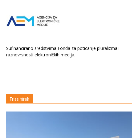
Sufinancirano sredstvima Fonda za poticanje pluralizma i
raznovrsnosti elektroničkih medija.
Friss hírek