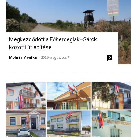
Megkezdődött a Főherceglak–Sárok
közötti út építése
Molnár Mónika
-
2026, augusztus 7.
0