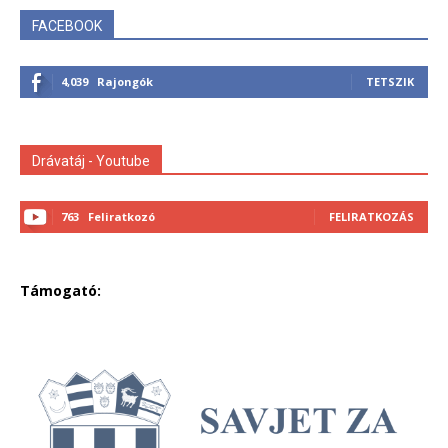
FACEBOOK
4,039
Rajongók
TETSZIK
Drávatáj - Youtube
763
Feliratkozó
FELIRATKOZÁS
Támogató: