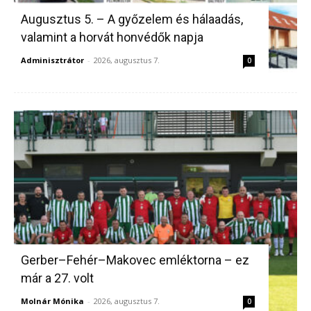
Augusztus 5. – A győzelem és hálaadás,
valamint a horvát honvédők napja
Adminisztrátor
-
2026, augusztus 7.
0
Gerber–Fehér–Makovec emléktorna – ez
már a 27. volt
Molnár Mónika
-
2026, augusztus 7.
0