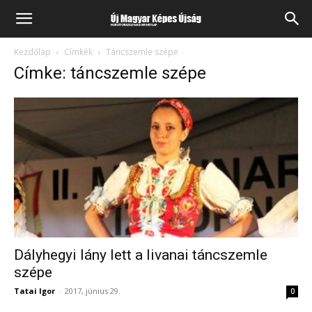
Kezdőlap
Címkék
Táncszemle szépe
Címke: táncszemle szépe
Dályhegyi lány lett a livanai táncszemle
szépe
Tatai Igor
-
2017, június 29.
0