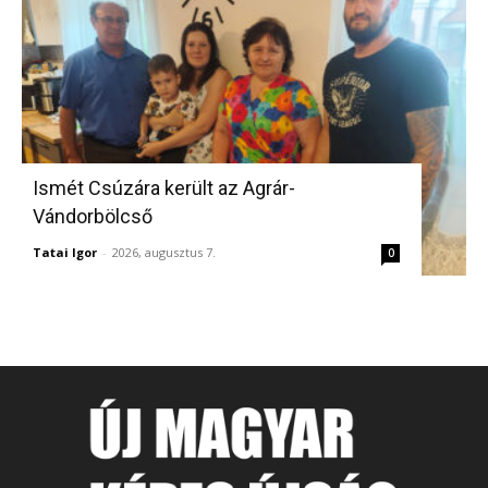
Ismét Csúzára került az Agrár-
Vándorbölcső
Tatai Igor
-
2026, augusztus 7.
0