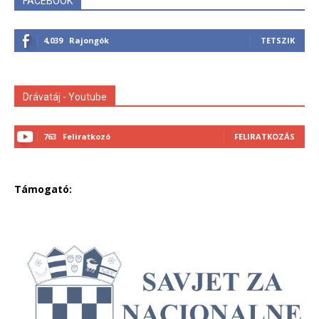
FACEBOOK
4,039
Rajongók
TETSZIK
Drávatáj - Youtube
763
Feliratkozó
FELIRATKOZÁS
Támogató: