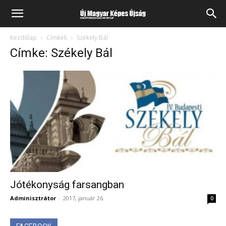
Kezdőlap
Címkék
Székely Bál
Címke: Székely Bál
Jótékonyság farsangban
Adminisztrátor
-
2017, január 26.
0