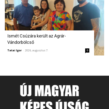
Ismét Csúzára került az Agrár-
Vándorbölcső
Tatai Igor
-
2026, augusztus 7.
0