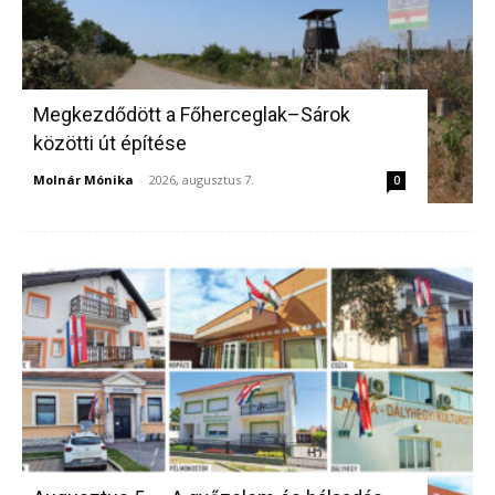
Megkezdődött a Főherceglak–Sárok
közötti út építése
Molnár Mónika
-
2026, augusztus 7.
0