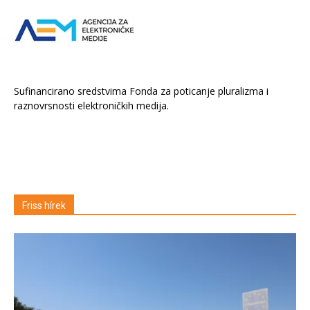
Sufinancirano sredstvima Fonda za poticanje pluralizma i
raznovrsnosti elektroničkih medija.
Friss hírek