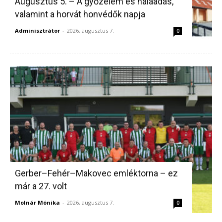
Augusztus 5. – A győzelem és hálaadás,
valamint a horvát honvédők napja
Adminisztrátor
-
2026, augusztus 7.
0
Gerber–Fehér–Makovec emléktorna – ez
már a 27. volt
Molnár Mónika
-
2026, augusztus 7.
0