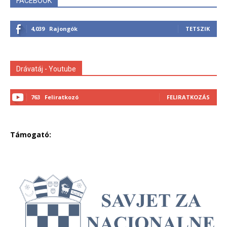
FACEBOOK
4,039
Rajongók
TETSZIK
Drávatáj - Youtube
763
Feliratkozó
FELIRATKOZÁS
Támogató: