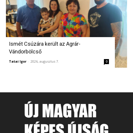
Ismét Csúzára került az Agrár-
Vándorbölcső
Tatai Igor
-
2026, augusztus 7.
0