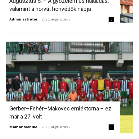
Augusztus 5. – A győzelem és hálaadás,
valamint a horvát honvédők napja
Adminisztrátor
-
2026, augusztus 7.
0
Gerber–Fehér–Makovec emléktorna – ez
már a 27. volt
Molnár Mónika
-
2026, augusztus 7.
0