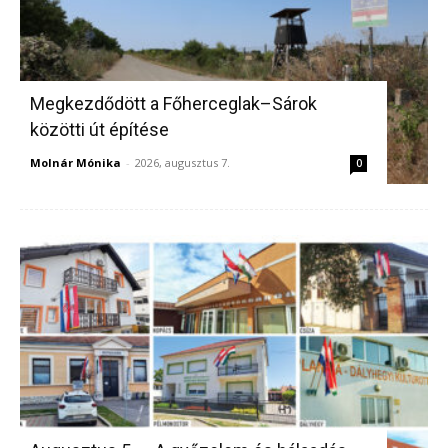
Megkezdődött a Főherceglak–Sárok
közötti út építése
Molnár Mónika
-
2026, augusztus 7.
0