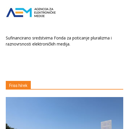
Sufinancirano sredstvima Fonda za poticanje pluralizma i
raznovrsnosti elektroničkih medija.
Friss hírek