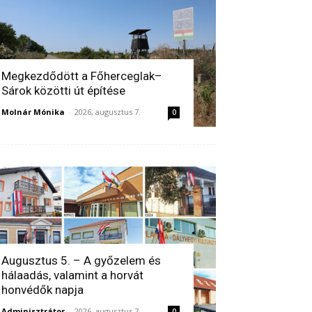
Megkezdődött a Főherceglak–
Sárok közötti út építése
Molnár Mónika
-
2026, augusztus 7.
0
Augusztus 5. – A győzelem és
hálaadás, valamint a horvát
honvédők napja
Adminisztrátor
-
2026, augusztus 7.
0