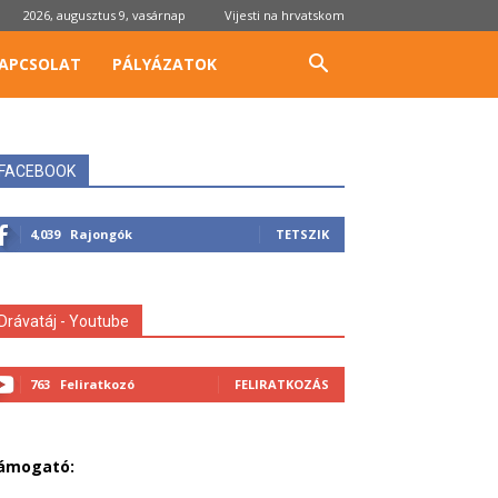
2026, augusztus 9, vasárnap
Vijesti na hrvatskom
APCSOLAT
PÁLYÁZATOK
FACEBOOK
4,039
Rajongók
TETSZIK
Drávatáj - Youtube
763
Feliratkozó
FELIRATKOZÁS
ámogató: