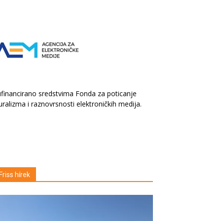
financirano sredstvima Fonda za poticanje
uralizma i raznovrsnosti elektroničkih medija.
Friss hírek