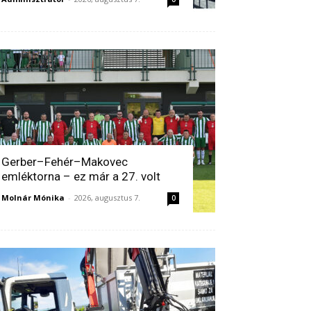
Gerber–Fehér–Makovec
emléktorna – ez már a 27. volt
Molnár Mónika
-
2026, augusztus 7.
0