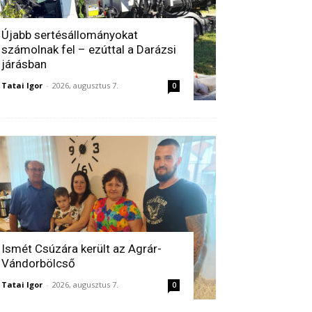
Újabb sertésállományokat
számolnak fel – ezúttal a Darázsi
járásban
Tatai Igor
-
2026, augusztus 7.
0
Ismét Csúzára került az Agrár-
Vándorbölcső
Tatai Igor
-
2026, augusztus 7.
0