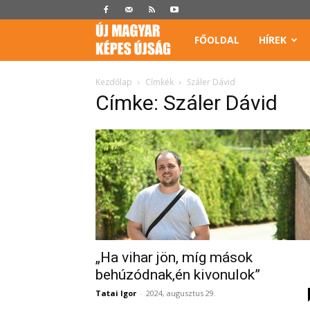
Képes
FŐOLDAL
HÍREK
Újság
Kezdőlap
Címkék
Száler Dávid
Címke: Száler Dávid
„Ha vihar jön, míg mások
behúzódnak,én kivonulok”
Tatai Igor
-
2024, augusztus 29.