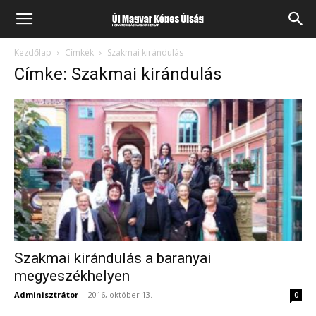
Kezdőlap
Címkék
Szakmai kirándulás
Címke: Szakmai kirándulás
Szakmai kirándulás a baranyai
megyeszékhelyen
Adminisztrátor
-
2016, október 13.
0