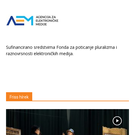
Sufinancirano sredstvima Fonda za poticanje pluralizma i
raznovrsnosti elektroničkih medija.
Friss hírek