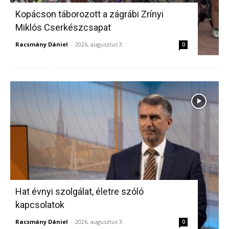
Kopácson táborozott a zágrábi Zrínyi
Miklós Cserkészcsapat
Racsmány Dániel
-
2026, augusztus 3.
0
Hat évnyi szolgálat, életre szóló
kapcsolatok
Racsmány Dániel
-
2026, augusztus 3.
0