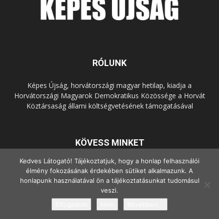
RÓLUNK
Képes Újság, horvátországi magyar hetilap, kiadja a
Horvátországi Magyarok Demokratikus Közössége a Horvát
Köztársaság állami költségvetésének támogatásával
KÖVESS MINKET
Kedves Látogató! Tájékoztatjuk, hogy a honlap felhasználói
élmény fokozásának érdekében sütiket alkalmazunk. A
honlapunk használatával ön a tájékoztatásunkat tudomásul
veszi.
Elfogadom
Nem
Bővebben...
© Copyright - 2022 Minden jog fenntartva.