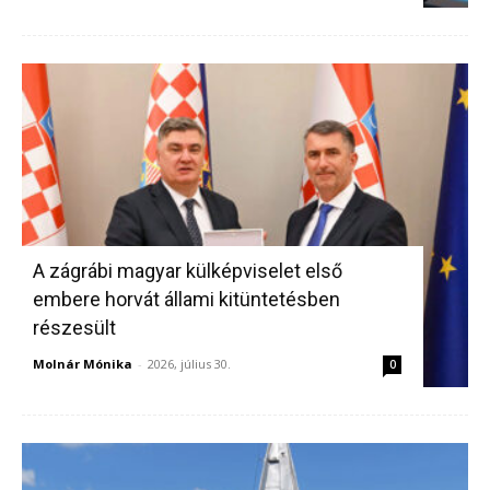
A zágrábi magyar külképviselet első
embere horvát állami kitüntetésben
részesült
Molnár Mónika
-
2026, július 30.
0