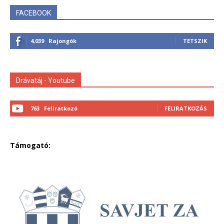
FACEBOOK
4,039
Rajongók
TETSZIK
Drávatáj - Youtube
763
Feliratkozó
FELIRATKOZÁS
Támogató: