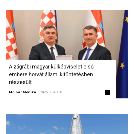
A zágrábi magyar külképviselet első
embere horvát állami kitüntetésben
részesült
Molnár Mónika
-
2026, július 30.
0