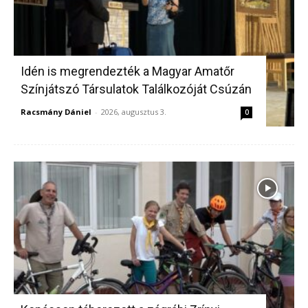
Idén is megrendezték a Magyar Amatőr
Színjátszó Társulatok Találkozóját Csúzán
Racsmány Dániel
-
2026, augusztus 3.
0