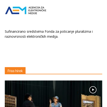
Sufinancirano sredstvima Fonda za poticanje pluralizma i
raznovrsnosti elektroničkih medija.
Friss hírek