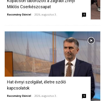
Kopácson táborozott a zágrábi Zrínyi
Miklós Cserkészcsapat
Racsmány Dániel
-
2026, augusztus 3.
0
Hat évnyi szolgálat, életre szóló
kapcsolatok
Racsmány Dániel
-
2026, augusztus 3.
0