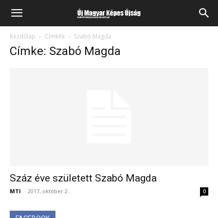
Kezdőlap
Címkék
Szabó Magda
Címke: Szabó Magda
Száz éve született Szabó Magda
MTI
-
2017, október 2.
0