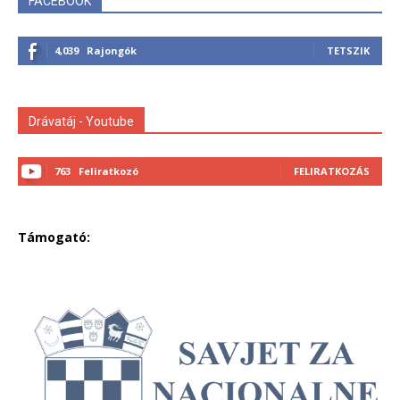
FACEBOOK
4,039
Rajongók
TETSZIK
Drávatáj - Youtube
763
Feliratkozó
FELIRATKOZÁS
Támogató: