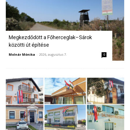
Megkezdődött a Főherceglak–Sárok
közötti út építése
Molnár Mónika
-
2026, augusztus 7.
0