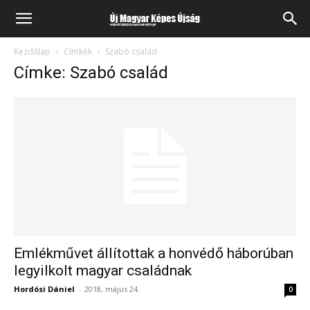
Kezdőlap
Címkék
Szabó család
Címke: Szabó család
Emlékművet állítottak a honvédő háborúban
legyilkolt magyar családnak
Hordósi Dániel
-
2018, május 24.
0