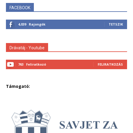
FACEBOOK
4,039
Rajongók
TETSZIK
Drávatáj - Youtube
763
Feliratkozó
FELIRATKOZÁS
Támogató: