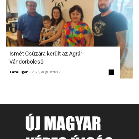
Ismét Csúzára került az Agrár-
Vándorbölcső
Tatai Igor
-
2026, augusztus 7.
0