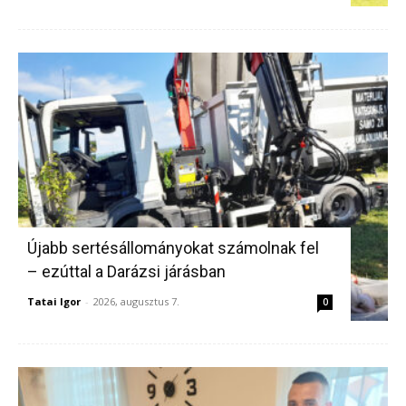
Újabb sertésállományokat számolnak fel
– ezúttal a Darázsi járásban
Tatai Igor
-
2026, augusztus 7.
0