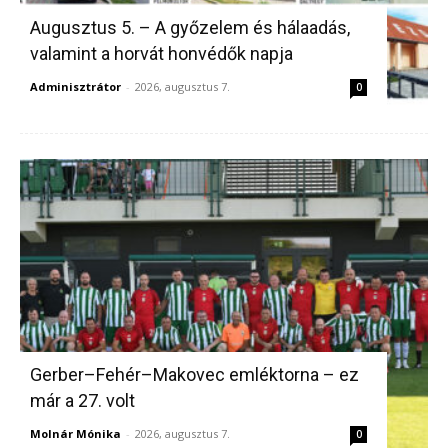
Augusztus 5. – A győzelem és hálaadás,
valamint a horvát honvédők napja
Adminisztrátor
-
2026, augusztus 7.
0
Gerber–Fehér–Makovec emléktorna – ez
már a 27. volt
Molnár Mónika
-
2026, augusztus 7.
0