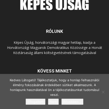
RÓLUNK
Képes Újság, horvátországi magyar hetilap, kiadja a
Horvátországi Magyarok Demokratikus Közössége a Horvát
Köztársaság állami költségvetésének támogatásával
KÖVESS MINKET
Kedves Látogató! Tájékoztatjuk, hogy a honlap felhasználói
élmény fokozásának érdekében sütiket alkalmazunk. A
honlapunk használatával ön a tájékoztatásunkat tudomásul
veszi.
Elfogadom
Nem
Bővebben...
© Copyright - 2022 Minden jog fenntartva.