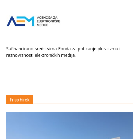
Sufinancirano sredstvima Fonda za poticanje pluralizma i
raznovrsnosti elektroničkih medija.
Friss hírek