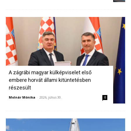
A zágrábi magyar külképviselet első
embere horvát állami kitüntetésben
részesült
Molnár Mónika
-
2026, július 30.
0