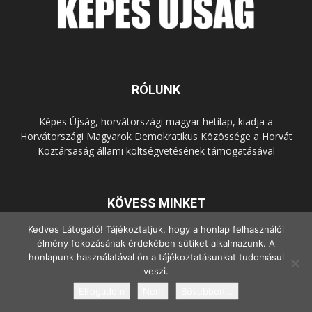
RÓLUNK
Képes Újság, horvátországi magyar hetilap, kiadja a
Horvátországi Magyarok Demokratikus Közössége a Horvát
Köztársaság állami költségvetésének támogatásával
KÖVESS MINKET
Kedves Látogató! Tájékoztatjuk, hogy a honlap felhasználói
élmény fokozásának érdekében sütiket alkalmazunk. A
honlapunk használatával ön a tájékoztatásunkat tudomásul
veszi.
Elfogadom
Nem
Bővebben...
© Copyright - 2022 Minden jog fenntartva.