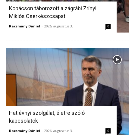
Kopácson táborozott a zágrábi Zrínyi
Miklós Cserkészcsapat
Racsmány Dániel
-
2026, augusztus 3.
0
Hat évnyi szolgálat, életre szóló
kapcsolatok
Racsmány Dániel
-
2026, augusztus 3.
0