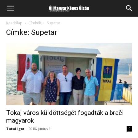
Kezdőlap
Címkék
Supetar
Címke: Supetar
Tokaj város küldöttségét fogadták a brači
magyarok
Tatai Igor
-
2018, június 1.
0