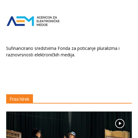
Sufinancirano sredstvima Fonda za poticanje pluralizma i
raznovrsnosti elektroničkih medija.
Friss hírek