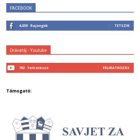
FACEBOOK
4,039
Rajongók
TETSZIK
Drávatáj - Youtube
763
Feliratkozó
FELIRATKOZÁS
Támogató: