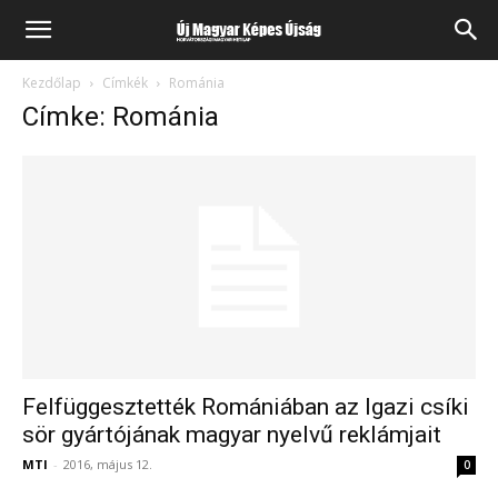
Kezdőlap
Címkék
Románia
Címke: Románia
Felfüggesztették Romániában az Igazi csíki
sör gyártójának magyar nyelvű reklámjait
MTI
-
2016, május 12.
0