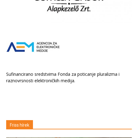
Sufinancirano sredstvima Fonda za poticanje pluralizma i
raznovrsnosti elektroničkih medija.
Friss hírek