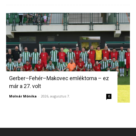
Gerber–Fehér–Makovec emléktorna – ez
már a 27. volt
Molnár Mónika
-
2026, augusztus 7.
0