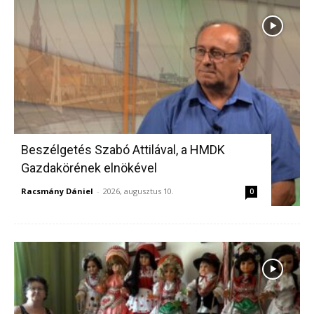
Beszélgetés Szabó Attilával, a HMDK
Gazdakörének elnökével
Racsmány Dániel
-
2026, augusztus 10.
0