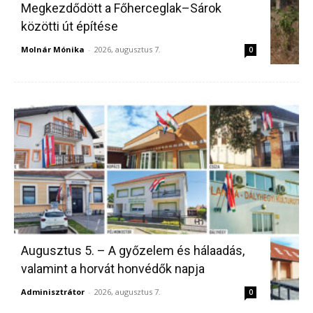
Megkezdődött a Főherceglak–Sárok
közötti út építése
Molnár Mónika
-
2026, augusztus 7.
0
Augusztus 5. – A győzelem és hálaadás,
valamint a horvát honvédők napja
Adminisztrátor
-
2026, augusztus 7.
0