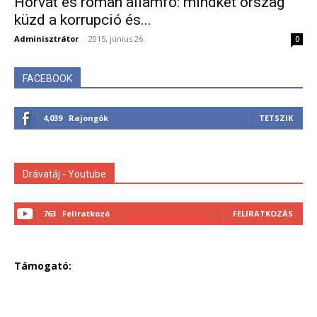
Horvát és román államfő: mindkét ország
küzd a korrupció és...
Adminisztrátor
-
2015, június 26.
0
FACEBOOK
4,039
Rajongók
TETSZIK
Drávatáj - Youtube
763
Feliratkozó
FELIRATKOZÁS
Támogató: