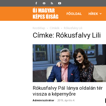
Képes
FŐOLDAL
HÍREK
Újság
Kezdőlap
Címkék
Rókusfalvy Lili
Címke: Rókusfalvy Lili
Rókusfalvy Pál lánya oldalán tér
vissza a képernyőre
Adminisztrátor
-
2019, április 4.