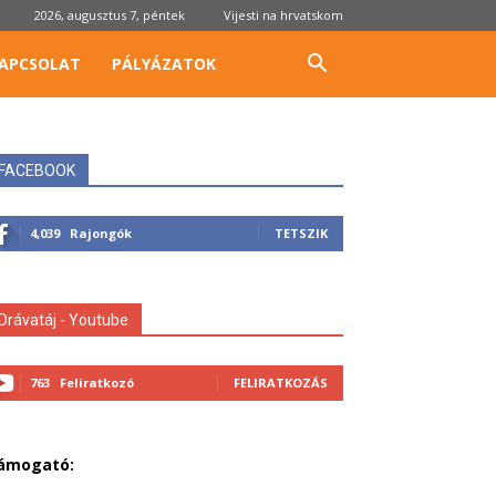
2026, augusztus 7, péntek
Vijesti na hrvatskom
APCSOLAT
PÁLYÁZATOK
FACEBOOK
4,039
Rajongók
TETSZIK
Drávatáj - Youtube
763
Feliratkozó
FELIRATKOZÁS
ámogató: