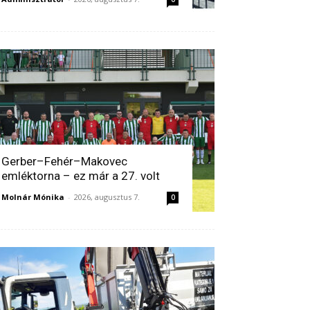
Gerber–Fehér–Makovec
emléktorna – ez már a 27. volt
Molnár Mónika
-
2026, augusztus 7.
0