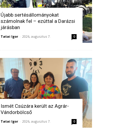
Újabb sertésállományokat
számolnak fel – ezúttal a Darázsi
járásban
Tatai Igor
-
2026, augusztus 7.
0
Ismét Csúzára került az Agrár-
Vándorbölcső
Tatai Igor
-
2026, augusztus 7.
0