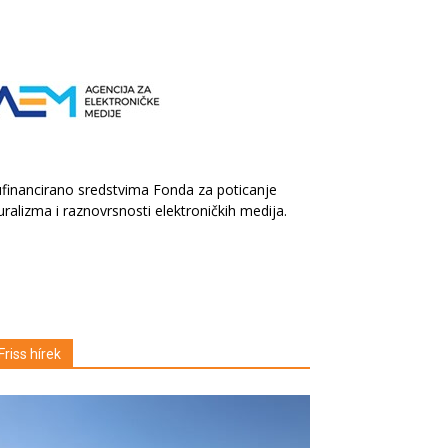
financirano sredstvima Fonda za poticanje
uralizma i raznovrsnosti elektroničkih medija.
Friss hírek