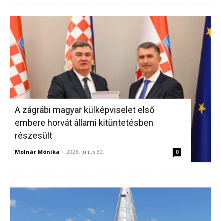
A zágrábi magyar külképviselet első
embere horvát állami kitüntetésben
részesült
Molnár Mónika
-
2026, július 30.
0