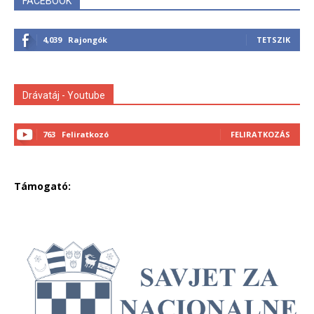
FACEBOOK
4,039
Rajongók
TETSZIK
Drávatáj - Youtube
763
Feliratkozó
FELIRATKOZÁS
Támogató: