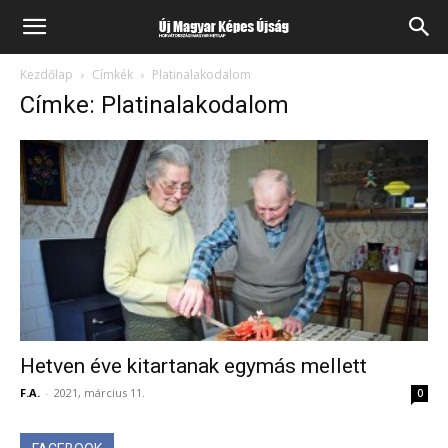
Kezdőlap
Címkék
Platinalakodalom
Címke: Platinalakodalom
Hetven éve kitartanak egymás mellett
F.A.
-
2021, március 11.
0