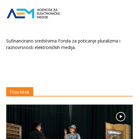
Sufinancirano sredstvima Fonda za poticanje pluralizma i
raznovrsnosti elektroničkih medija.
Friss hírek