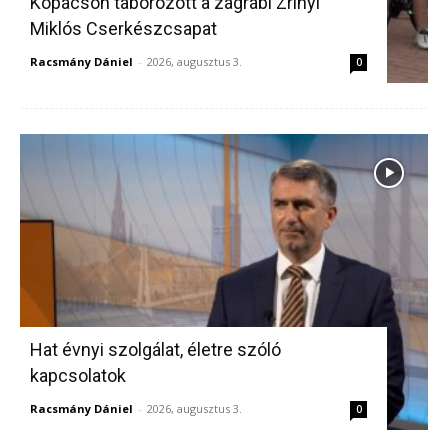
Kopácson táborozott a zágrábi Zrínyi
Miklós Cserkészcsapat
Racsmány Dániel
-
2026, augusztus 3.
0
Hat évnyi szolgálat, életre szóló
kapcsolatok
Racsmány Dániel
-
2026, augusztus 3.
0