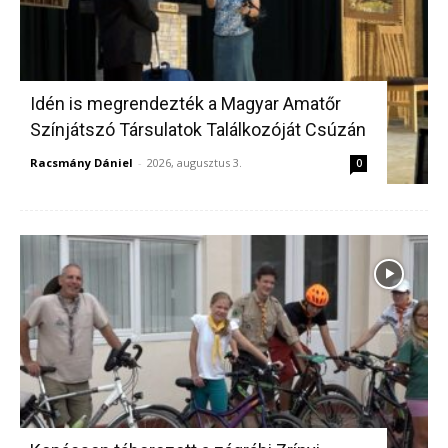
Idén is megrendezték a Magyar Amatőr
Színjátszó Társulatok Találkozóját Csúzán
Racsmány Dániel
-
2026, augusztus 3.
0