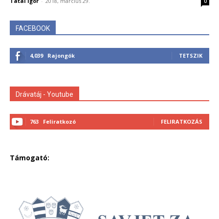
Tatai Igor
-
2018, március 29.
0
FACEBOOK
4,039
Rajongók
TETSZIK
Drávatáj - Youtube
763
Feliratkozó
FELIRATKOZÁS
Támogató: