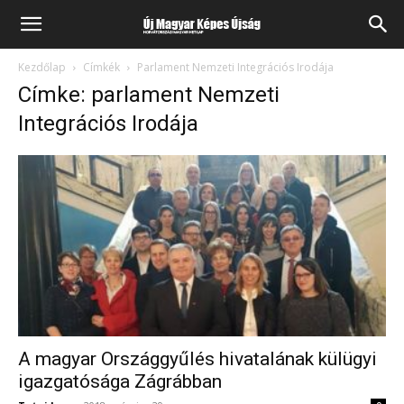
Kezdőlap
Címkék
Parlament Nemzeti Integrációs Irodája
Címke: parlament Nemzeti
Integrációs Irodája
A magyar Országgyűlés hivatalának külügyi
igazgatósága Zágrábban