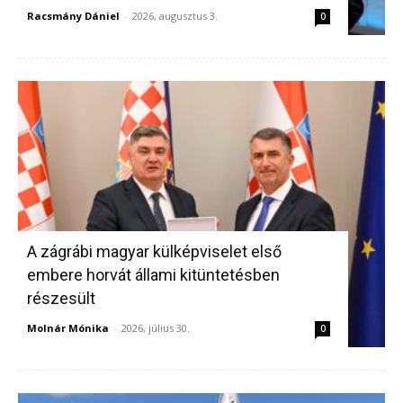
Racsmány Dániel
-
2026, augusztus 3.
0
A zágrábi magyar külképviselet első
embere horvát állami kitüntetésben
részesült
Molnár Mónika
-
2026, július 30.
0