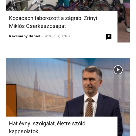
Kopácson táborozott a zágrábi Zrínyi
Miklós Cserkészcsapat
Racsmány Dániel
-
2026, augusztus 3.
0
Hat évnyi szolgálat, életre szóló
kapcsolatok