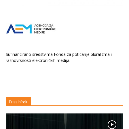
Sufinancirano sredstvima Fonda za poticanje pluralizma i
raznovrsnosti elektroničkih medija.
Friss hírek