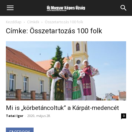
Kezdőlap
Címkék
Összetartozás 100 folk
Címke: Összetartozás 100 folk
Mi is „körbetáncoltuk” a Kárpát-medencét
Tatai Igor
-
2020, május 28.
0