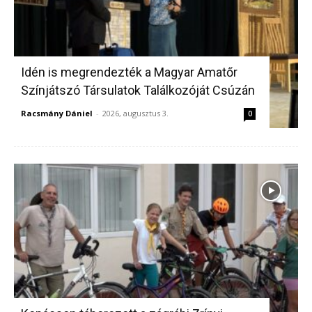
Idén is megrendezték a Magyar Amatőr
Színjátszó Társulatok Találkozóját Csúzán
Racsmány Dániel
-
2026, augusztus 3.
0