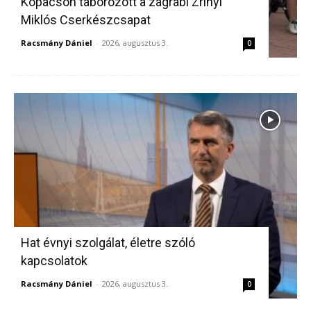
Kopácson táborozott a zágrábi Zrínyi
Miklós Cserkészcsapat
Racsmány Dániel
-
2026, augusztus 3.
0
Hat évnyi szolgálat, életre szóló
kapcsolatok
Racsmány Dániel
-
2026, augusztus 3.
0