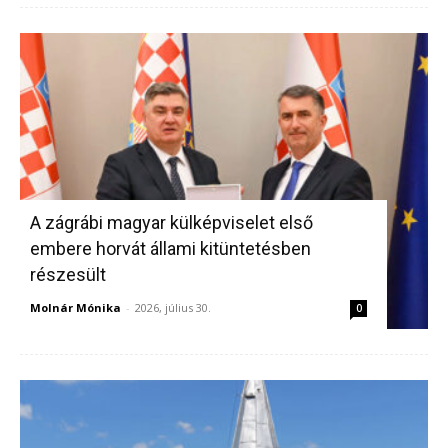
A zágrábi magyar külképviselet első
embere horvát állami kitüntetésben
részesült
Molnár Mónika
-
2026, július 30.
0