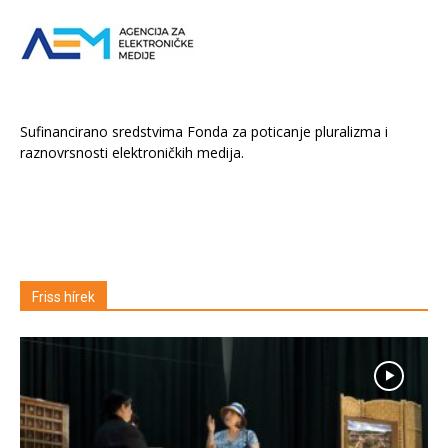
Sufinancirano sredstvima Fonda za poticanje pluralizma i
raznovrsnosti elektroničkih medija.
Friss hírek