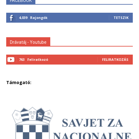
FACEBOOK
4,039
Rajongók
TETSZIK
Drávatáj - Youtube
763
Feliratkozó
FELIRATKOZÁS
Támogató: