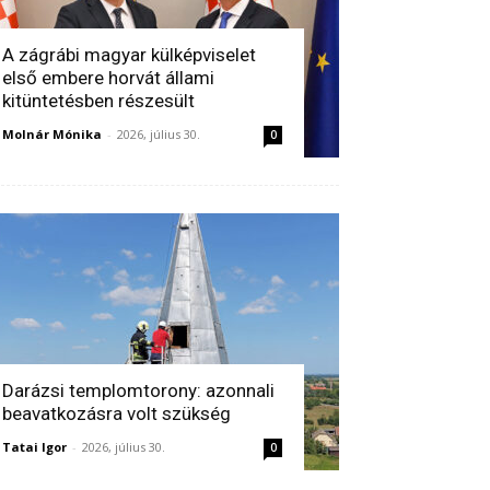
A zágrábi magyar külképviselet
első embere horvát állami
kitüntetésben részesült
Molnár Mónika
-
2026, július 30.
0
Darázsi templomtorony: azonnali
beavatkozásra volt szükség
Tatai Igor
-
2026, július 30.
0