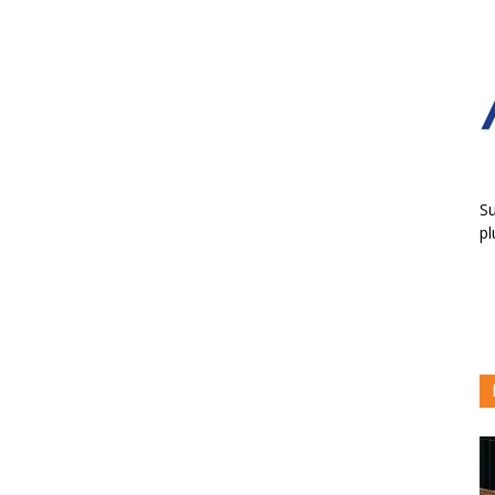
Su
pl