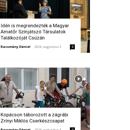
Idén is megrendezték a Magyar
Amatőr Színjátszó Társulatok
Találkozóját Csúzán
Racsmány Dániel
-
2026, augusztus 3.
0
Kopácson táborozott a zágrábi
Zrínyi Miklós Cserkészcsapat
Racsmány Dániel
-
2026, augusztus 3.
0