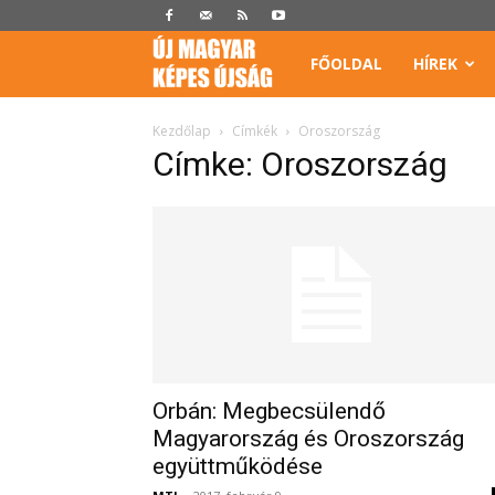
Képes
FŐOLDAL
HÍREK
Újság
Kezdőlap
Címkék
Oroszország
Címke: Oroszország
Orbán: Megbecsülendő
Magyarország és Oroszország
együttműködése