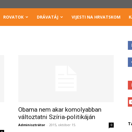
ROVATOK
DRÁVATÁJ
VIJESTI NA HRVATSKOM
K
Obama nem akar komolyabban
változtatni Szíria-politikáján
T
Adminisztrátor
-
2015, október 15.
0