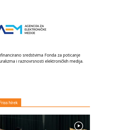
financirano sredstvima Fonda za poticanje
uralizma i raznovrsnosti elektroničkih medija.
Friss hírek