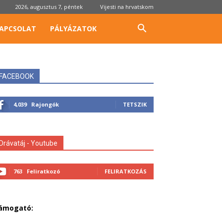
2026, augusztus 7, péntek
Vijesti na hrvatskom
APCSOLAT
PÁLYÁZATOK
FACEBOOK
4,039
Rajongók
TETSZIK
Drávatáj - Youtube
763
Feliratkozó
FELIRATKOZÁS
ámogató: