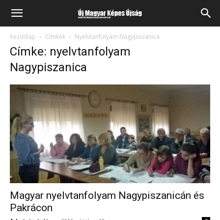
Kezdőlap
Címkék
Nyelvtanfolyam Nagypiszanica
Címke: nyelvtanfolyam
Nagypiszanica
Magyar nyelvtanfolyam Nagypiszanicán és
Pakrácon