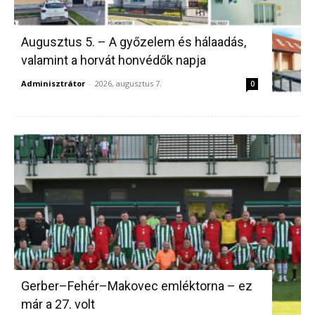
Augusztus 5. – A győzelem és hálaadás,
valamint a horvát honvédők napja
Adminisztrátor
-
2026, augusztus 7.
0
Gerber–Fehér–Makovec emléktorna – ez
már a 27. volt