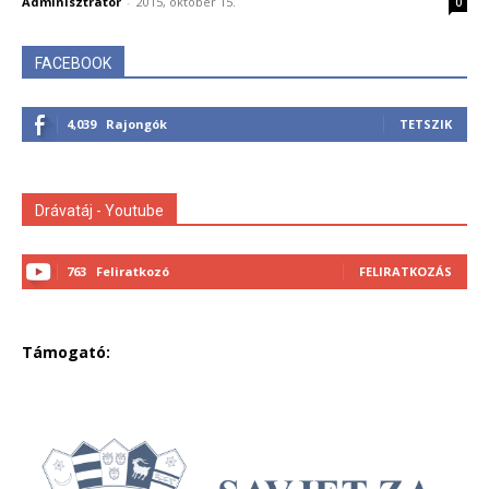
Adminisztrátor
-
2015, október 15.
0
FACEBOOK
4,039
Rajongók
TETSZIK
Drávatáj - Youtube
763
Feliratkozó
FELIRATKOZÁS
Támogató: