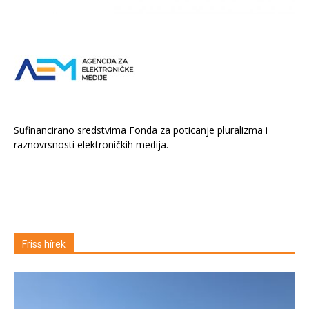
Sufinancirano sredstvima Fonda za poticanje pluralizma i
raznovrsnosti elektroničkih medija.
Friss hírek