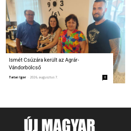
Ismét Csúzára került az Agrár-
Vándorbölcső
Tatai Igor
-
2026, augusztus 7.
0