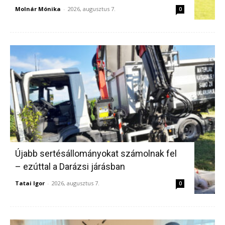
Molnár Mónika
-
2026, augusztus 7.
0
Újabb sertésállományokat számolnak fel
– ezúttal a Darázsi járásban
Tatai Igor
-
2026, augusztus 7.
0