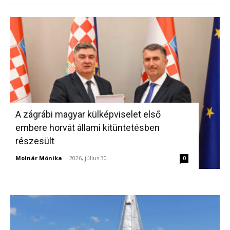
A zágrábi magyar külképviselet első
embere horvát állami kitüntetésben
részesült
Molnár Mónika
-
2026, július 30.
0