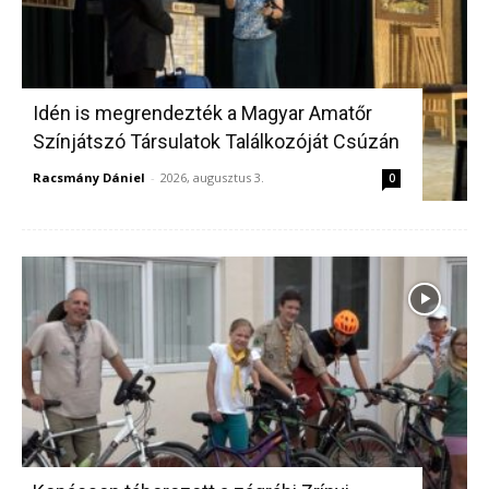
Idén is megrendezték a Magyar Amatőr
Színjátszó Társulatok Találkozóját Csúzán
Racsmány Dániel
-
2026, augusztus 3.
0