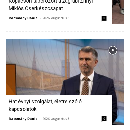
Kopácson táborozott a zágrábi Zrínyi
Miklós Cserkészcsapat
Racsmány Dániel
-
2026, augusztus 3.
0
Hat évnyi szolgálat, életre szóló
kapcsolatok
Racsmány Dániel
-
2026, augusztus 3.
0