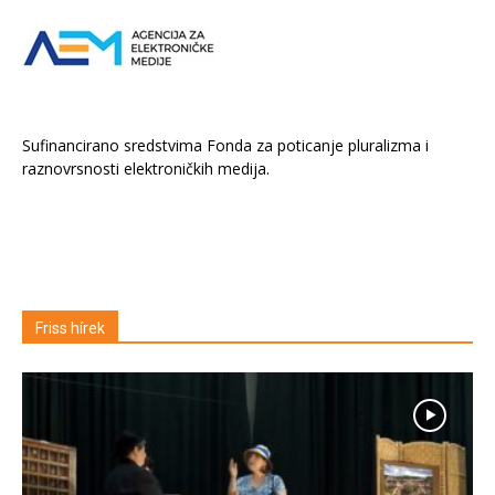
Sufinancirano sredstvima Fonda za poticanje pluralizma i
raznovrsnosti elektroničkih medija.
Friss hírek