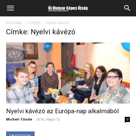
Kezdőlap
Címkék
Nyelvi kávézó
Címke: Nyelvi kávézó
Nyelvi kávézó az Európa-nap alkalmából
Micheli Tünde
-
2016, május 12.
0