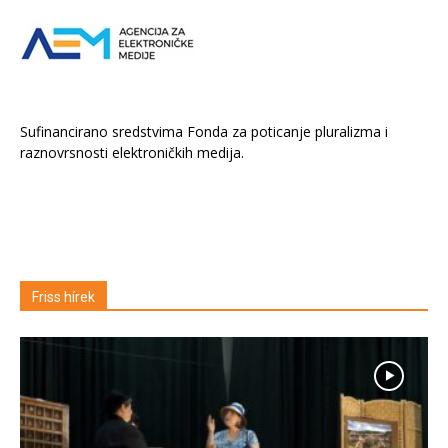
Sufinancirano sredstvima Fonda za poticanje pluralizma i
raznovrsnosti elektroničkih medija.
Friss hírek