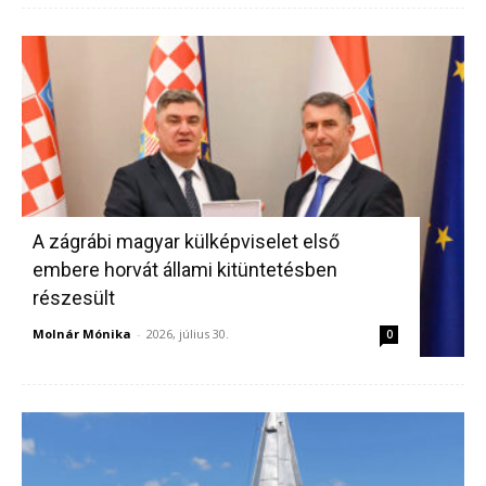
A zágrábi magyar külképviselet első
embere horvát állami kitüntetésben
részesült
Molnár Mónika
-
2026, július 30.
0