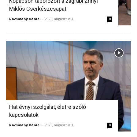
Kopácson táborozott a zágrábi Zrínyi
Miklós Cserkészcsapat
Racsmány Dániel
-
2026, augusztus 3.
0
Hat évnyi szolgálat, életre szóló
kapcsolatok
Racsmány Dániel
-
2026, augusztus 3.
0