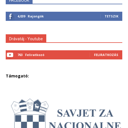
FACEBOOK
4,039
Rajongók
TETSZIK
Drávatáj - Youtube
763
Feliratkozó
FELIRATKOZÁS
Támogató: