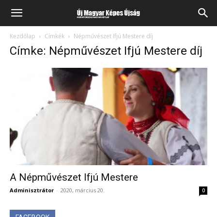
Kezdőlap
Címkék
Népművészet Ifjú Mestere díj
Címke: Népművészet Ifjú Mestere díj
A Népművészet Ifjú Mestere
Adminisztrátor
-
2020, március 20.
0