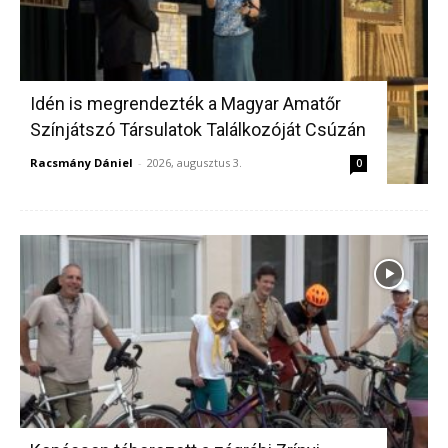
Idén is megrendezték a Magyar Amatőr
Színjátszó Társulatok Találkozóját Csúzán
Racsmány Dániel
-
2026, augusztus 3.
0