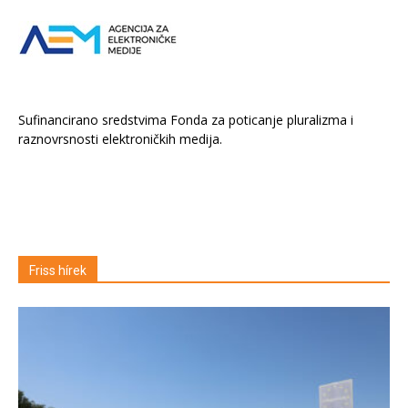
Sufinancirano sredstvima Fonda za poticanje pluralizma i
raznovrsnosti elektroničkih medija.
Friss hírek