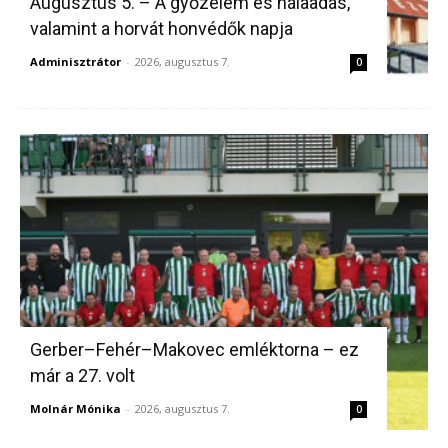
Augusztus 5. – A győzelem és hálaadás,
valamint a horvát honvédők napja
Adminisztrátor
-
2026, augusztus 7.
0
Gerber–Fehér–Makovec emléktorna – ez
már a 27. volt
Molnár Mónika
-
2026, augusztus 7.
0