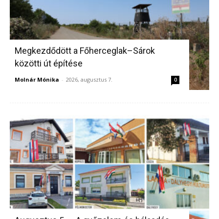
Megkezdődött a Főherceglak–Sárok
közötti út építése
Molnár Mónika
-
2026, augusztus 7.
0