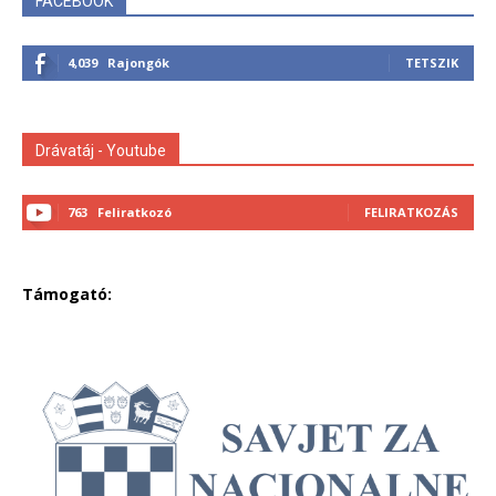
FACEBOOK
4,039
Rajongók
TETSZIK
Drávatáj - Youtube
763
Feliratkozó
FELIRATKOZÁS
Támogató: