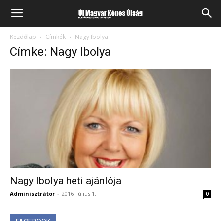
Kezdőlap
Címkék
Nagy Ibolya
Címke: Nagy Ibolya
Nagy Ibolya heti ajánlója
Adminisztrátor
-
2016, július 1.
0