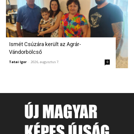
Ismét Csúzára került az Agrár-
Vándorbölcső
Tatai Igor
-
2026, augusztus 7.
0