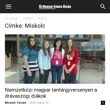
Kezdőlap
Címkék
Miskolc
Címke: Miskolc
Nemzetközi magyar tantárgyversenyen a
drávaszögi diákok
Micheli Tünde
-
2016, május 12.
0