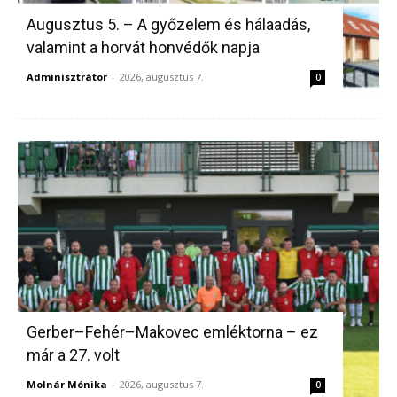
Augusztus 5. – A győzelem és hálaadás,
valamint a horvát honvédők napja
Adminisztrátor
-
2026, augusztus 7.
0
Gerber–Fehér–Makovec emléktorna – ez
már a 27. volt
Molnár Mónika
-
2026, augusztus 7.
0