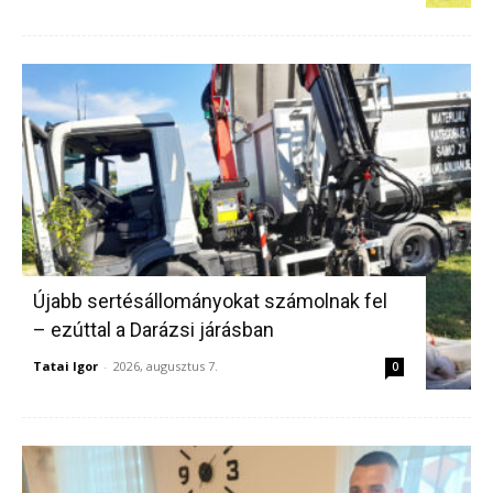
Újabb sertésállományokat számolnak fel
– ezúttal a Darázsi járásban
Tatai Igor
-
2026, augusztus 7.
0