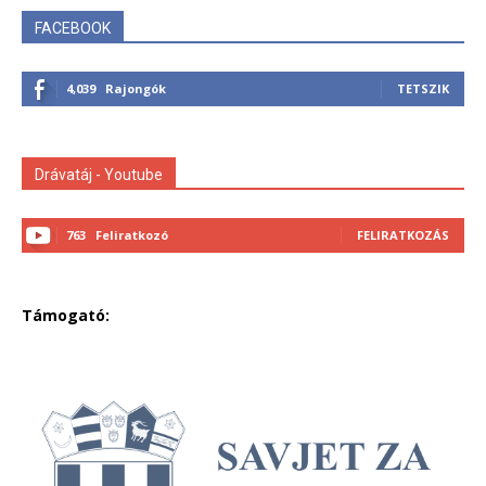
FACEBOOK
4,039
Rajongók
TETSZIK
Drávatáj - Youtube
763
Feliratkozó
FELIRATKOZÁS
Támogató: