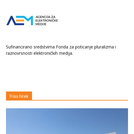
Sufinancirano sredstvima Fonda za poticanje pluralizma i
raznovrsnosti elektroničkih medija.
Friss hírek