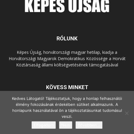
RÓLUNK
Képes Újság, horvátországi magyar hetilap, kiadja a
Horvátországi Magyarok Demokratikus Közössége a Horvát
Köztársaság állami költségvetésének támogatásával
KÖVESS MINKET
Kedves Látogató! Tájékoztatjuk, hogy a honlap felhasználói
élmény fokozásának érdekében sütiket alkalmazunk. A
honlapunk használatával ön a tájékoztatásunkat tudomásul
veszi.
Elfogadom
Nem
Bővebben...
© Copyright - 2022 Minden jog fenntartva.