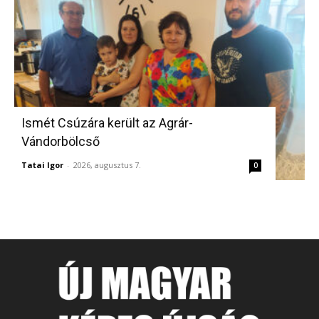
Ismét Csúzára került az Agrár-
Vándorbölcső
Tatai Igor
-
2026, augusztus 7.
0