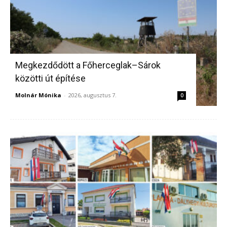
Megkezdődött a Főherceglak–Sárok
közötti út építése
Molnár Mónika
-
2026, augusztus 7.
0