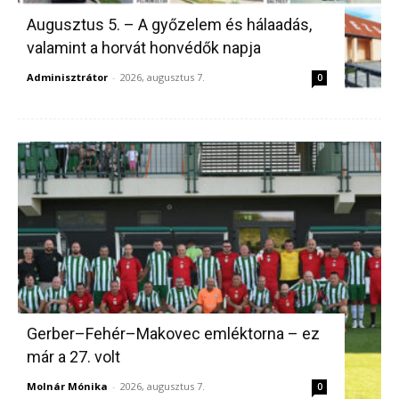
Augusztus 5. – A győzelem és hálaadás,
valamint a horvát honvédők napja
Adminisztrátor
-
2026, augusztus 7.
0
Gerber–Fehér–Makovec emléktorna – ez
már a 27. volt
Molnár Mónika
-
2026, augusztus 7.
0