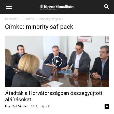
Kezdőlap
Címkék
Minority saf pack
Címke: minority saf pack
Átadták a Horvátországban összegyűjtött
aláírásokat
Hordósi Dániel
-
2018, május 11.
0