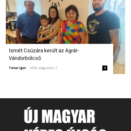
Ismét Csúzára került az Agrár-
Vándorbölcső
Tatai Igor
-
2026, augusztus 7.
0