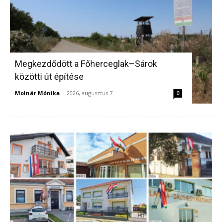
Megkezdődött a Főherceglak–Sárok
közötti út építése
Molnár Mónika
-
2026, augusztus 7.
0