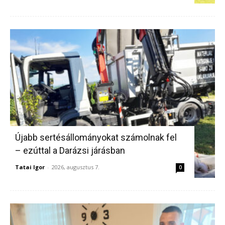
Újabb sertésállományokat számolnak fel
– ezúttal a Darázsi járásban
Tatai Igor
-
2026, augusztus 7.
0