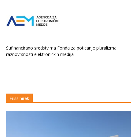
Sufinancirano sredstvima Fonda za poticanje pluralizma i
raznovrsnosti elektroničkih medija.
Friss hírek