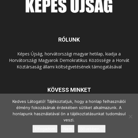
RÓLUNK
Képes Újság, horvátországi magyar hetilap, kiadja a
Horvátországi Magyarok Demokratikus Közössége a Horvát
Köztársaság állami költségvetésének támogatásával
KÖVESS MINKET
Kedves Látogató! Tájékoztatjuk, hogy a honlap felhasználói
élmény fokozásának érdekében sütiket alkalmazunk. A
honlapunk használatával ön a tájékoztatásunkat tudomásul
veszi.
Elfogadom
Nem
Bővebben...
© Copyright - 2022 Minden jog fenntartva.