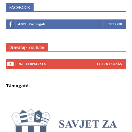
FACEBOOK
4,039
Rajongók
TETSZIK
Drávatáj - Youtube
763
Feliratkozó
FELIRATKOZÁS
Támogató: