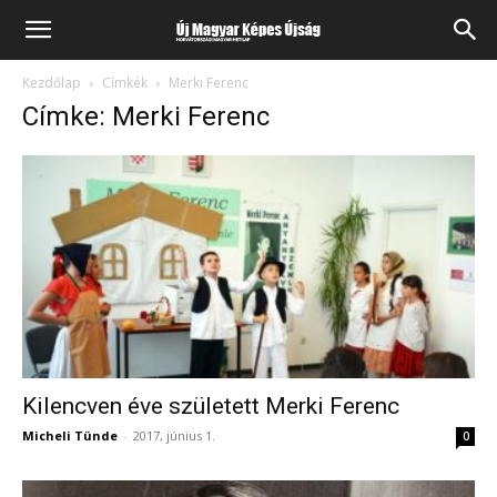
Kezdőlap
Címkék
Merki Ferenc
Címke: Merki Ferenc
Kilencven éve született Merki Ferenc
Micheli Tünde
-
2017, június 1.
0