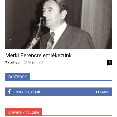
Merki Ferencre emlékezünk
Tatai Igor
-
2016, június 3.
0
FACEBOOK
4,039
Rajongók
TETSZIK
Drávatáj - Youtube