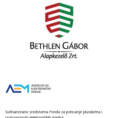
Sufinancirano sredstvima Fonda za poticanje pluralizma i
raznovrsnosti elektroničkih medija.