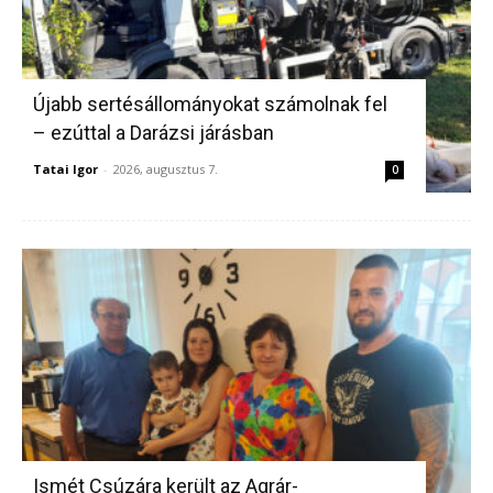
Újabb sertésállományokat számolnak fel
– ezúttal a Darázsi járásban
Tatai Igor
-
2026, augusztus 7.
0
Ismét Csúzára került az Agrár-