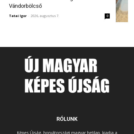
Vándorbölcső
Tatai Igor
-
2026, augusztus 7.
0
RÓLUNK
Képes Újság, horvátországi magyar hetilap, kiadja a