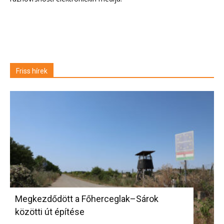
Friss hírek
Megkezdődött a Főherceglak–Sárok
közötti út építése