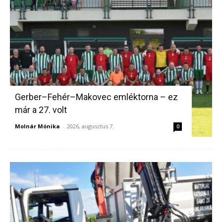
Gerber–Fehér–Makovec emléktorna – ez
már a 27. volt
Molnár Mónika
-
2026, augusztus 7.
0