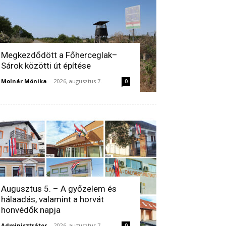
Megkezdődött a Főherceglak–
Sárok közötti út építése
Molnár Mónika
-
2026, augusztus 7.
0
Augusztus 5. – A győzelem és
hálaadás, valamint a horvát
honvédők napja
Adminisztrátor
-
2026, augusztus 7.
0