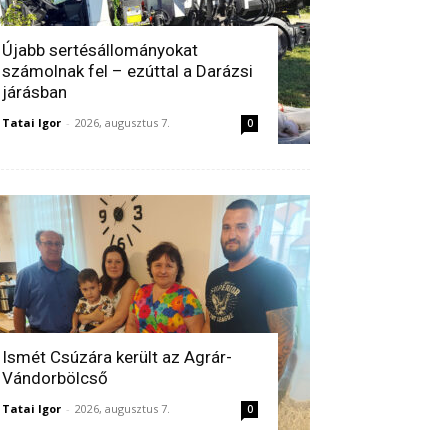
Újabb sertésállományokat
számolnak fel – ezúttal a Darázsi
járásban
Tatai Igor
-
2026, augusztus 7.
0
Ismét Csúzára került az Agrár-
Vándorbölcső
Tatai Igor
-
2026, augusztus 7.
0