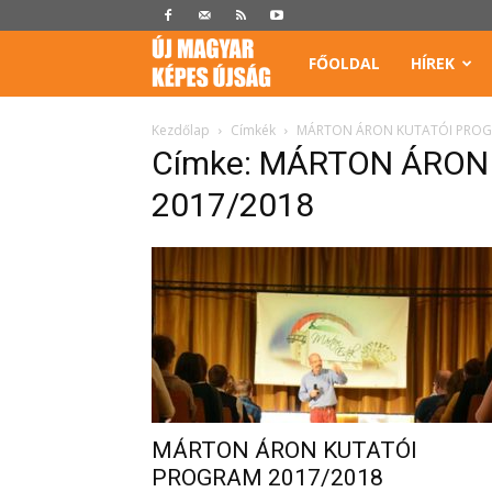
Képes
FŐOLDAL
HÍREK
Újság
Kezdőlap
Címkék
MÁRTON ÁRON KUTATÓI PROG
Címke: MÁRTON ÁRON
2017/2018
MÁRTON ÁRON KUTATÓI
PROGRAM 2017/2018