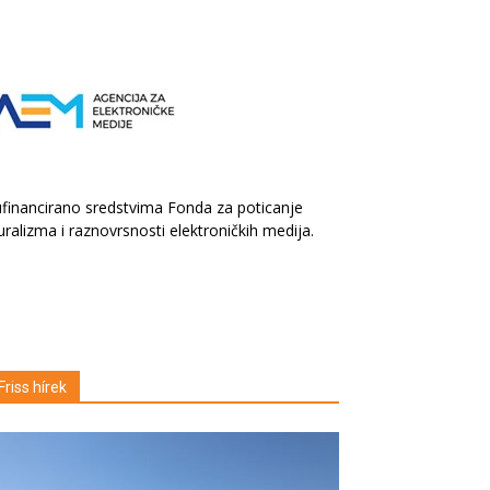
financirano sredstvima Fonda za poticanje
uralizma i raznovrsnosti elektroničkih medija.
Friss hírek