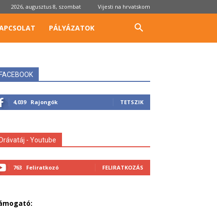
2026, augusztus 8, szombat
Vijesti na hrvatskom
APCSOLAT
PÁLYÁZATOK
FACEBOOK
4,039
Rajongók
TETSZIK
Drávatáj - Youtube
763
Feliratkozó
FELIRATKOZÁS
ámogató: