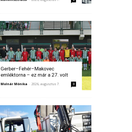
Gerber–Fehér–Makovec
emléktorna – ez már a 27. volt
Molnár Mónika
-
2026, augusztus 7.
0