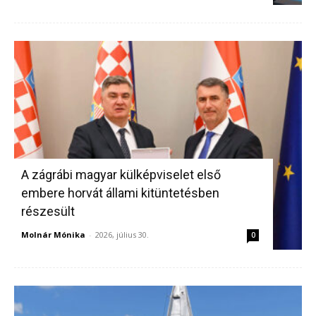
A zágrábi magyar külképviselet első
embere horvát állami kitüntetésben
részesült
Molnár Mónika
-
2026, július 30.
0