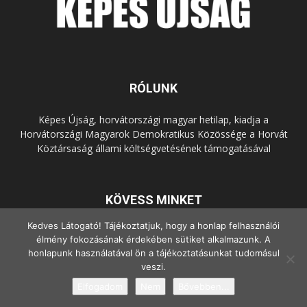
RÓLUNK
Képes Újság, horvátországi magyar hetilap, kiadja a
Horvátországi Magyarok Demokratikus Közössége a Horvát
Köztársaság állami költségvetésének támogatásával
KÖVESS MINKET
Kedves Látogató! Tájékoztatjuk, hogy a honlap felhasználói
élmény fokozásának érdekében sütiket alkalmazunk. A
honlapunk használatával ön a tájékoztatásunkat tudomásul
veszi.
Elfogadom
Nem
Bővebben...
© Copyright - 2022 Minden jog fenntartva.