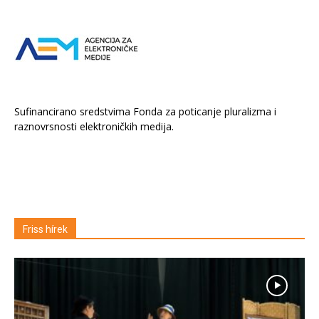
Sufinancirano sredstvima Fonda za poticanje pluralizma i
raznovrsnosti elektroničkih medija.
Friss hírek