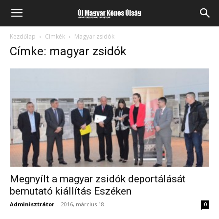
Kezdőlap
Címkék
Magyar zsidók
Címke: magyar zsidók
Megnyílt a magyar zsidók deportálását
bemutató kiállítás Eszéken
Adminisztrátor
-
2016, március 18.
0