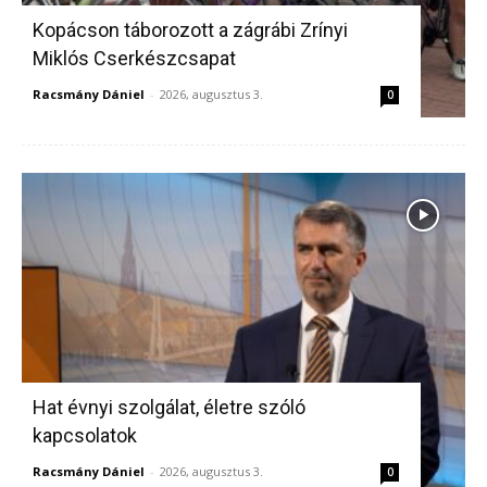
Kopácson táborozott a zágrábi Zrínyi
Miklós Cserkészcsapat
Racsmány Dániel
-
2026, augusztus 3.
0
Hat évnyi szolgálat, életre szóló
kapcsolatok
Racsmány Dániel
-
2026, augusztus 3.
0