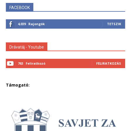
FACEBOOK
4,039
Rajongók
TETSZIK
Drávatáj - Youtube
763
Feliratkozó
FELIRATKOZÁS
Támogató: