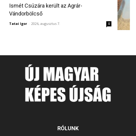
Ismét Csúzára került az Agrár-
Vándorbölcső
Tatai Igor
-
2026, augusztus 7.
0
RÓLUNK