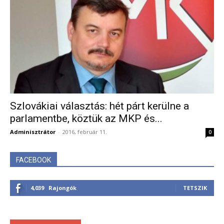
Szlovákiai választás: hét párt kerülne a
parlamentbe, köztük az MKP és...
Adminisztrátor
-
2016, február 11.
0
FACEBOOK
4,039
Rajongók
TETSZIK