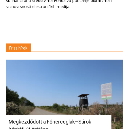
Sufinancirano sredstvima Fonda za poticanje pluralizma i
raznovrsnosti elektroničkih medija.
Friss hírek
Megkezdődött a Főherceglak–Sárok