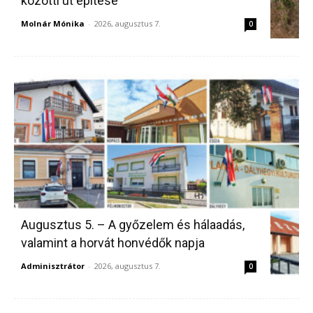
közötti út építése
Molnár Mónika
-
2026, augusztus 7.
0
Augusztus 5. – A győzelem és hálaadás,
valamint a horvát honvédők napja
Adminisztrátor
-
2026, augusztus 7.
0