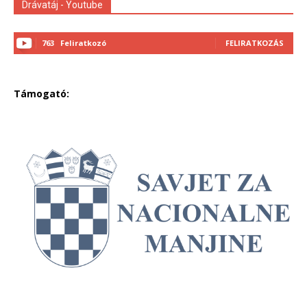
Drávatáj - Youtube
763
Feliratkozó
FELIRATKOZÁS
Támogató: