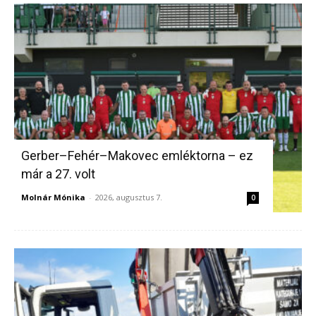
Gerber–Fehér–Makovec emléktorna – ez
már a 27. volt
Molnár Mónika
-
2026, augusztus 7.
0