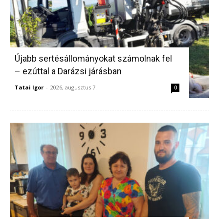
Újabb sertésállományokat számolnak fel
– ezúttal a Darázsi járásban
Tatai Igor
-
2026, augusztus 7.
0