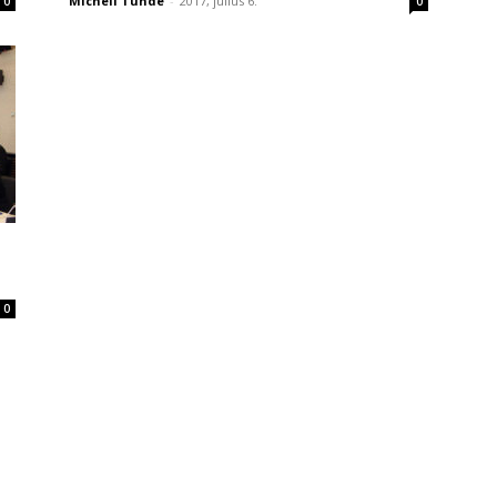
Micheli Tünde
-
2017, július 6.
0
0
0