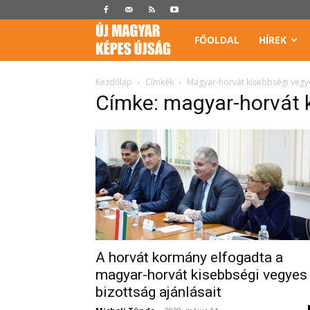
Képes
FŐOLDAL
HÍREK
Újság
Kezdőlap
Címkék
Magyar-horvát kisebbségi vegy
Címke: magyar-horvát 
A horvát kormány elfogadta a
magyar-horvát kisebbségi vegyes
bizottság ajánlásait