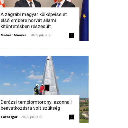
A zágrábi magyar külképviselet
első embere horvát állami
kitüntetésben részesült
Molnár Mónika
-
2026, július 30.
0
Darázsi templomtorony: azonnali
beavatkozásra volt szükség
Tatai Igor
-
2026, július 30.
0