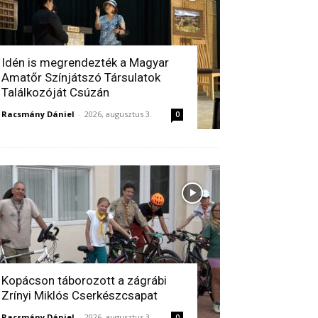
Idén is megrendezték a Magyar
Amatőr Színjátszó Társulatok
Találkozóját Csúzán
Racsmány Dániel
-
2026, augusztus 3.
0
Kopácson táborozott a zágrábi
Zrínyi Miklós Cserkészcsapat
Racsmány Dániel
-
2026, augusztus 3.
0