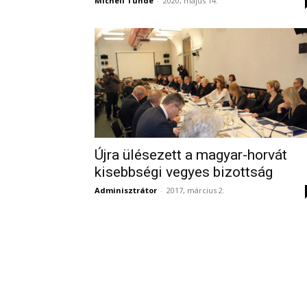
Micheli Tünde
-
2020, május 14.
Újra ülésezett a magyar-horvát
kisebbségi vegyes bizottság
Adminisztrátor
-
2017, március 2.