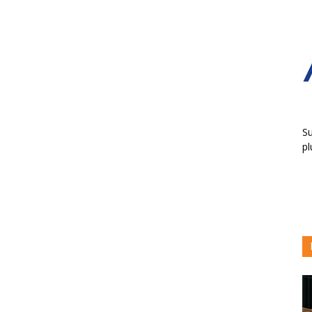
Su
pl