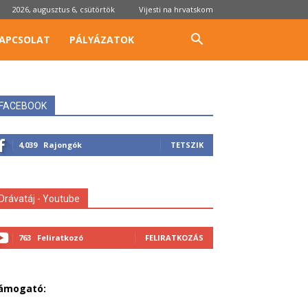
2026, augusztus 6, csütörtök
Vijesti na hrvatskom
APCSOLAT
PÁLYÁZATOK
FACEBOOK
4,039
Rajongók
TETSZIK
Drávatáj - Youtube
763
Feliratkozó
FELIRATKOZÁS
ámogató: