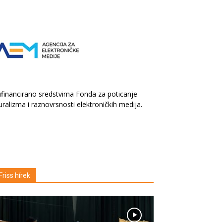
financirano sredstvima Fonda za poticanje
uralizma i raznovrsnosti elektroničkih medija.
Friss hírek