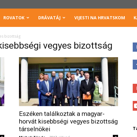
ROVATOK
DRÁVATÁJ
VIJESTI NA HRVATSKOM
K
es bizottság
kisebbségi vegyes bizottság
Eszéken találkoztak a magyar-
horvát kisebbségi vegyes bizottság
társelnökei
T