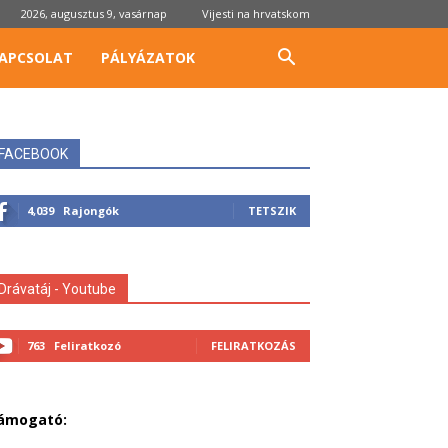
2026, augusztus 9, vasárnap
Vijesti na hrvatskom
APCSOLAT
PÁLYÁZATOK
FACEBOOK
4,039
Rajongók
TETSZIK
Drávatáj - Youtube
763
Feliratkozó
FELIRATKOZÁS
ámogató: