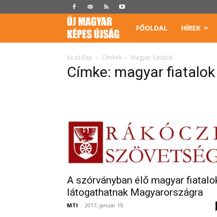
Képes
FŐOLDAL
HÍREK
Újság
Kezdőlap
Címkék
Magyar fiatalok
Címke: magyar fiatalok
A szórványban élő magyar fiatalo
látogathatnak Magyarországra
MTI
-
2017, január 19.