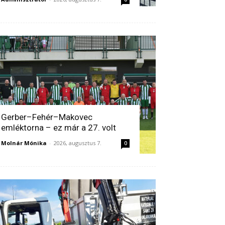
Gerber–Fehér–Makovec
emléktorna – ez már a 27. volt
Molnár Mónika
-
2026, augusztus 7.
0