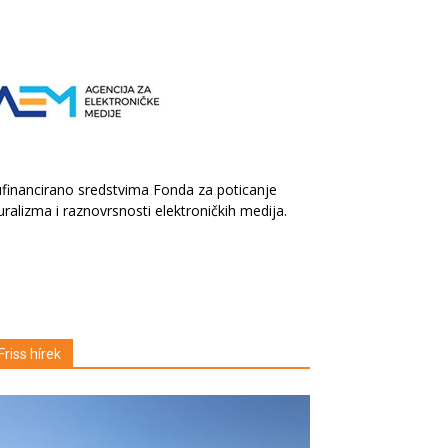
financirano sredstvima Fonda za poticanje
uralizma i raznovrsnosti elektroničkih medija.
Friss hírek