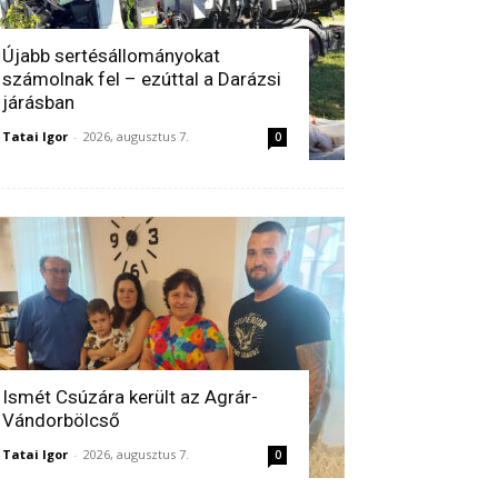
Újabb sertésállományokat
számolnak fel – ezúttal a Darázsi
járásban
Tatai Igor
-
2026, augusztus 7.
0
Ismét Csúzára került az Agrár-
Vándorbölcső
Tatai Igor
-
2026, augusztus 7.
0