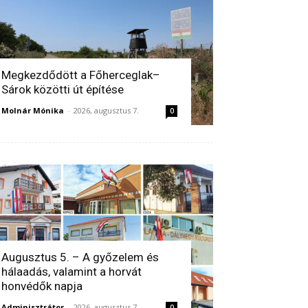
Megkezdődött a Főherceglak–
Sárok közötti út építése
Molnár Mónika
-
2026, augusztus 7.
0
Augusztus 5. – A győzelem és
hálaadás, valamint a horvát
honvédők napja
Adminisztrátor
-
2026, augusztus 7.
0