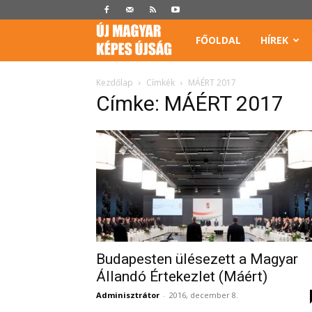
Képes
FŐOLDAL
HÍREK
Újság
Kezdőlap
Címkék
MÁÉRT 2017
Címke: MÁÉRT 2017
Budapesten ülésezett a Magyar
Állandó Értekezlet (Máért)
Adminisztrátor
-
2016, december 8.