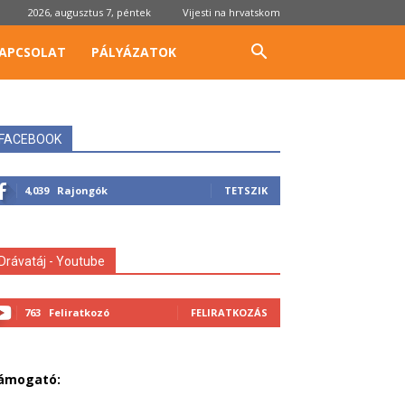
2026, augusztus 7, péntek
Vijesti na hrvatskom
APCSOLAT
PÁLYÁZATOK
FACEBOOK
4,039
Rajongók
TETSZIK
Drávatáj - Youtube
763
Feliratkozó
FELIRATKOZÁS
ámogató: