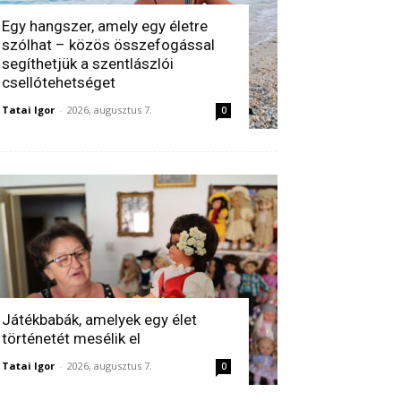
Egy hangszer, amely egy életre
szólhat – közös összefogással
segíthetjük a szentlászlói
csellótehetséget
Tatai Igor
-
2026, augusztus 7.
0
Játékbabák, amelyek egy élet
történetét mesélik el
Tatai Igor
-
2026, augusztus 7.
0