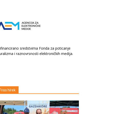
financirano sredstvima Fonda za poticanje
uralizma i raznovrsnosti elektroničkih medija.
Friss hírek