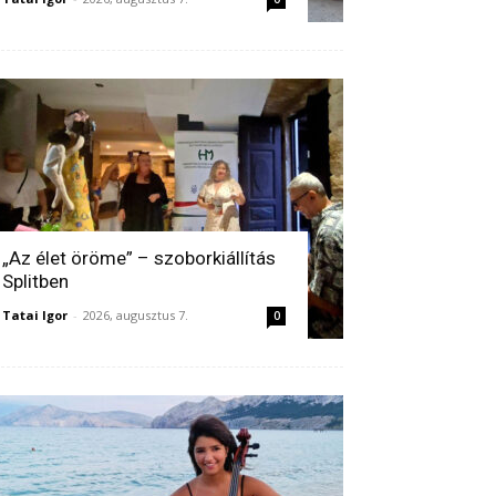
„Az élet öröme” – szoborkiállítás
Splitben
Tatai Igor
-
2026, augusztus 7.
0