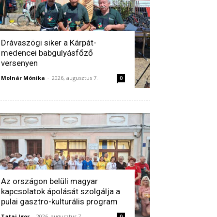
Drávaszögi siker a Kárpát-
medencei babgulyásfőző
versenyen
Molnár Mónika
-
2026, augusztus 7.
0
Az országon belüli magyar
kapcsolatok ápolását szolgálja a
pulai gasztro-kulturális program
Tatai Igor
-
2026, augusztus 7.
0