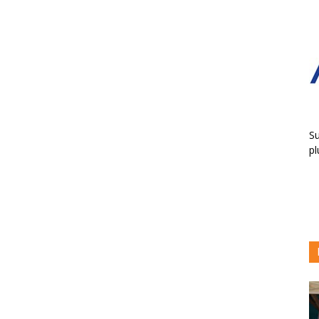
Su
pl