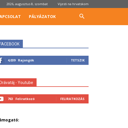
2026, augusztus 8, szombat
Vijesti na hrvatskom
APCSOLAT
PÁLYÁZATOK
FACEBOOK
4,039
Rajongók
TETSZIK
Drávatáj - Youtube
763
Feliratkozó
FELIRATKOZÁS
ámogató: