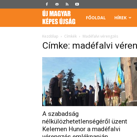
Képes
FŐOLDAL
HÍREK
Újság
Kezdőlap
Címkék
Madéfalvi vérengzés
Címke: madéfalvi vére
A szabadság
nélkülözhetetlenségéről üzent
Kelemen Hunor a madéfalvi
vérengzés emléknapján