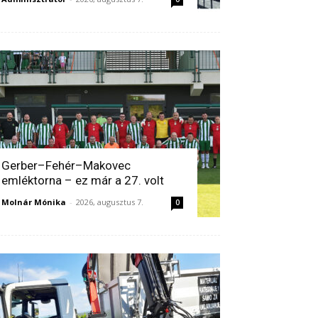
Gerber–Fehér–Makovec
emléktorna – ez már a 27. volt
Molnár Mónika
-
2026, augusztus 7.
0