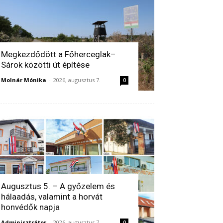
Megkezdődött a Főherceglak–
Sárok közötti út építése
Molnár Mónika
-
2026, augusztus 7.
0
Augusztus 5. – A győzelem és
hálaadás, valamint a horvát
honvédők napja
Adminisztrátor
-
2026, augusztus 7.
0