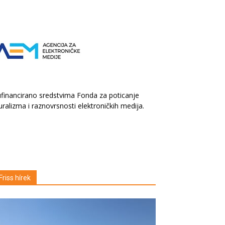
financirano sredstvima Fonda za poticanje
uralizma i raznovrsnosti elektroničkih medija.
Friss hírek