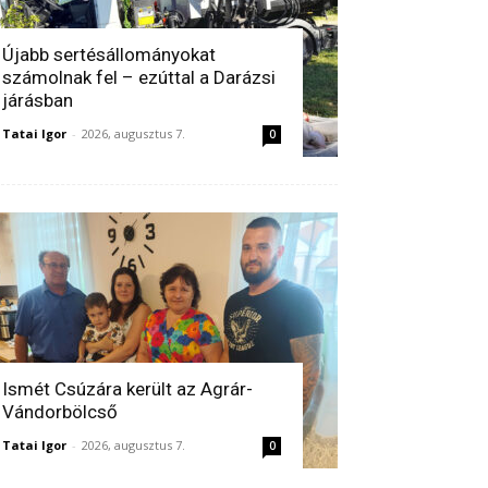
Újabb sertésállományokat
számolnak fel – ezúttal a Darázsi
járásban
Tatai Igor
-
2026, augusztus 7.
0
Ismét Csúzára került az Agrár-
Vándorbölcső
Tatai Igor
-
2026, augusztus 7.
0