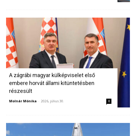
A zágrábi magyar külképviselet első
embere horvát állami kitüntetésben
részesült
Molnár Mónika
-
2026, július 30.
0