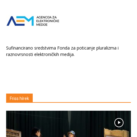
Sufinancirano sredstvima Fonda za poticanje pluralizma i
raznovrsnosti elektroničkih medija.
Friss hírek