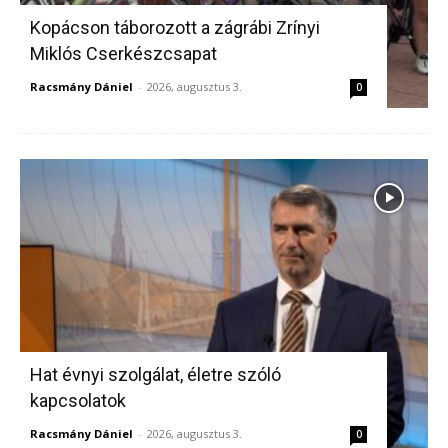
Kopácson táborozott a zágrábi Zrínyi
Miklós Cserkészcsapat
Racsmány Dániel
-
2026, augusztus 3.
0
Hat évnyi szolgálat, életre szóló
kapcsolatok
Racsmány Dániel
-
2026, augusztus 3.
0