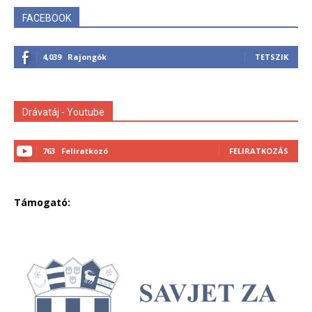
FACEBOOK
4,039
Rajongók
TETSZIK
Drávatáj - Youtube
763
Feliratkozó
FELIRATKOZÁS
Támogató: