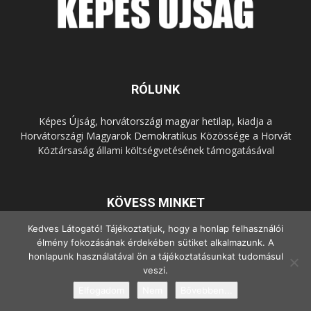
RÓLUNK
Képes Újság, horvátországi magyar hetilap, kiadja a
Horvátországi Magyarok Demokratikus Közössége a Horvát
Köztársaság állami költségvetésének támogatásával
KÖVESS MINKET
Kedves Látogató! Tájékoztatjuk, hogy a honlap felhasználói
élmény fokozásának érdekében sütiket alkalmazunk. A
honlapunk használatával ön a tájékoztatásunkat tudomásul
veszi.
Elfogadom
Nem
Bővebben...
© Copyright - 2022 Minden jog fenntartva.