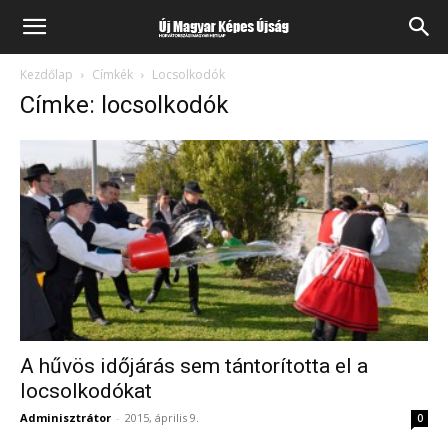
Kezdőlap
Címkék
Locsolkodók
Címke: locsolkodók
A hűvös időjárás sem tántorította el a
locsolkodókat
Adminisztrátor
-
2015, április 9.
0