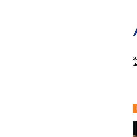
Su
pl