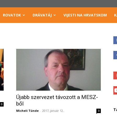
ROVATOK
DRÁVATÁJ
VIJESTI NA HRVATSKOM
K
Újabb szervezet távozott a MESZ-
ből
0
T
Micheli Tünde
-
2017, január 12.
0