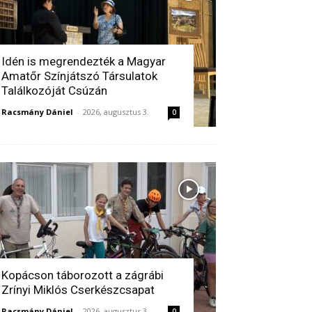
Idén is megrendezték a Magyar
Amatőr Színjátszó Társulatok
Találkozóját Csúzán
Racsmány Dániel
-
2026, augusztus 3.
0
Kopácson táborozott a zágrábi
Zrínyi Miklós Cserkészcsapat
Racsmány Dániel
-
2026, augusztus 3.
0