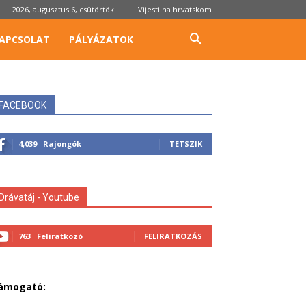
2026, augusztus 6, csütörtök
Vijesti na hrvatskom
APCSOLAT
PÁLYÁZATOK
FACEBOOK
4,039
Rajongók
TETSZIK
Drávatáj - Youtube
763
Feliratkozó
FELIRATKOZÁS
ámogató: