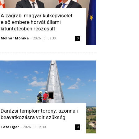
A zágrábi magyar külképviselet
első embere horvát állami
kitüntetésben részesült
Molnár Mónika
-
2026, július 30.
0
Darázsi templomtorony: azonnali
beavatkozásra volt szükség
Tatai Igor
-
2026, július 30.
0