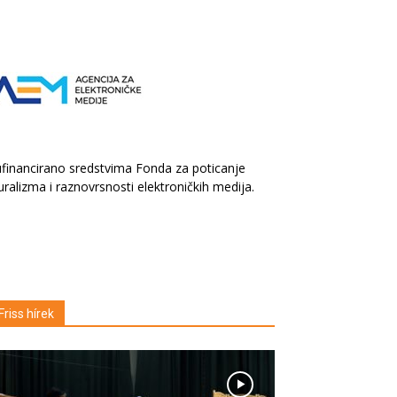
financirano sredstvima Fonda za poticanje
uralizma i raznovrsnosti elektroničkih medija.
Friss hírek