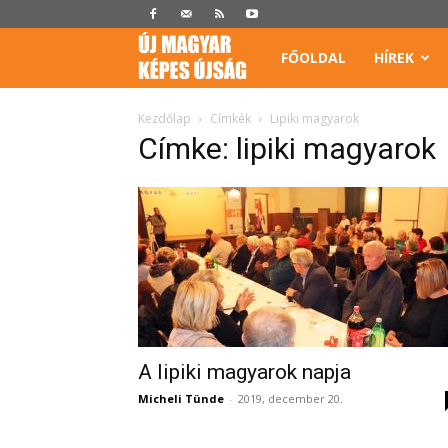
Képes
FŐOLDAL
HÍREK
Újság
Kezdőlap
Címkék
Lipiki magyarok
Címke: lipiki magyarok
A lipiki magyarok napja
Micheli Tünde
-
2019, december 20.