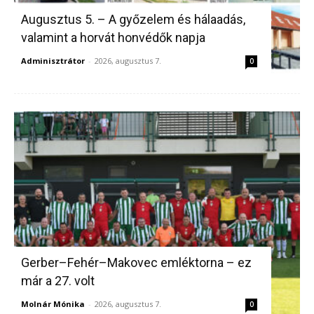
Augusztus 5. – A győzelem és hálaadás,
valamint a horvát honvédők napja
Adminisztrátor
-
2026, augusztus 7.
0
Gerber–Fehér–Makovec emléktorna – ez
már a 27. volt
Molnár Mónika
-
2026, augusztus 7.
0