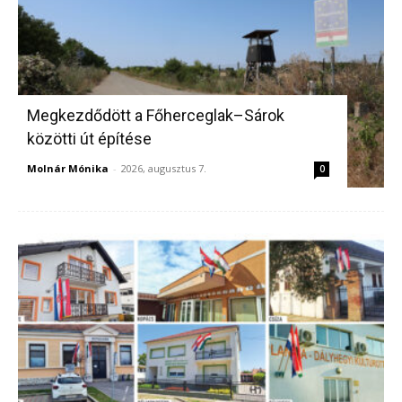
Megkezdődött a Főherceglak–Sárok
közötti út építése
Molnár Mónika
-
2026, augusztus 7.
0