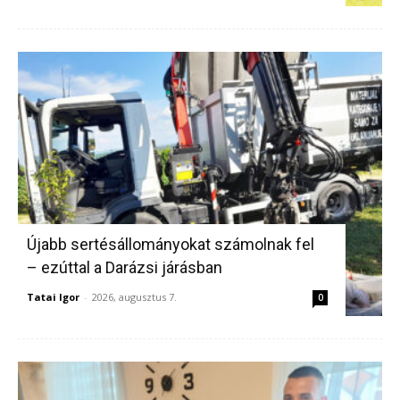
Újabb sertésállományokat számolnak fel
– ezúttal a Darázsi járásban
Tatai Igor
-
2026, augusztus 7.
0