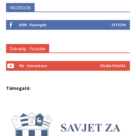
FACEBOOK
4,039
Rajongók
TETSZIK
Drávatáj - Youtube
763
Feliratkozó
FELIRATKOZÁS
Támogató: