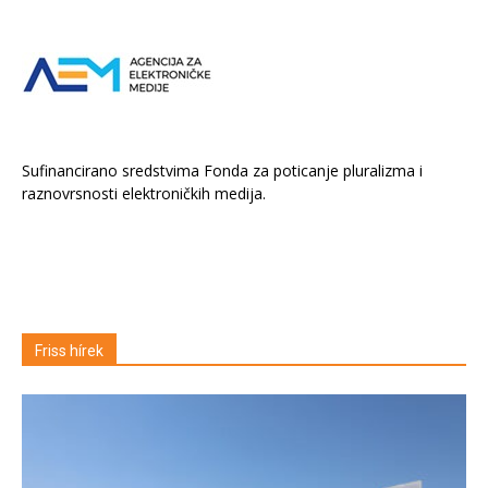
Sufinancirano sredstvima Fonda za poticanje pluralizma i
raznovrsnosti elektroničkih medija.
Friss hírek