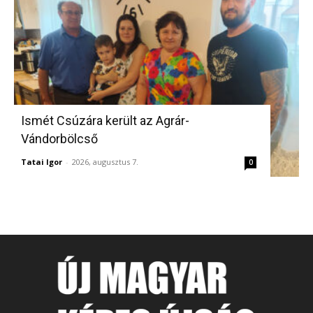
Ismét Csúzára került az Agrár-
Vándorbölcső
Tatai Igor
-
2026, augusztus 7.
0