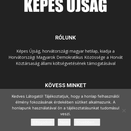
RÓLUNK
Képes Újság, horvátországi magyar hetilap, kiadja a
Horvátországi Magyarok Demokratikus Közössége a Horvát
Köztársaság állami költségvetésének támogatásával
KÖVESS MINKET
Kedves Látogató! Tájékoztatjuk, hogy a honlap felhasználói
élmény fokozásának érdekében sütiket alkalmazunk. A
honlapunk használatával ön a tájékoztatásunkat tudomásul
veszi.
Elfogadom
Nem
Bővebben...
© Copyright - 2022 Minden jog fenntartva.