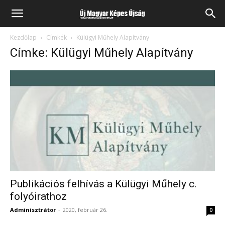
Kezdőlap
Címkék
Külügyi Műhely Alapítvány
Címke: Külügyi Műhely Alapítvány
Publikációs felhívás a Külügyi Műhely c.
folyóirathoz
Adminisztrátor
-
2020, február 26.
0