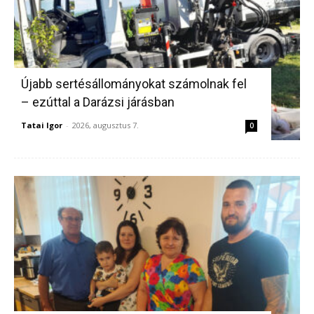
Újabb sertésállományokat számolnak fel
– ezúttal a Darázsi járásban
Tatai Igor
-
2026, augusztus 7.
0