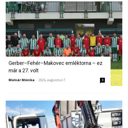
Gerber–Fehér–Makovec emléktorna – ez
már a 27. volt
Molnár Mónika
-
2026, augusztus 7.
0