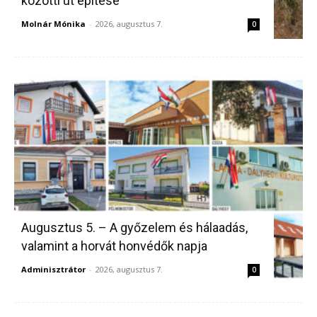
közötti út építése
Molnár Mónika
-
2026, augusztus 7.
0
Augusztus 5. – A győzelem és hálaadás,
valamint a horvát honvédők napja
Adminisztrátor
-
2026, augusztus 7.
0