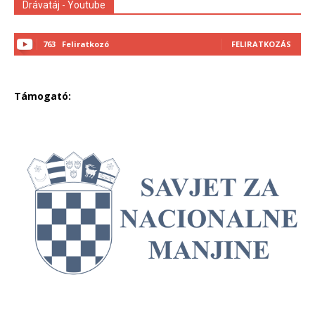
Drávatáj - Youtube
763
Feliratkozó
FELIRATKOZÁS
Támogató: