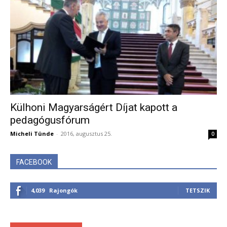
Külhoni Magyarságért Díjat kapott a
pedagógusfórum
Micheli Tünde
-
2016, augusztus 25.
0
FACEBOOK
4,039
Rajongók
TETSZIK