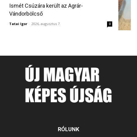
Ismét Csúzára került az Agrár-
Vándorbölcső
Tatai Igor
-
2026, augusztus 7.
0
RÓLUNK