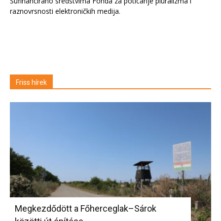
Sufinancirano sredstvima Fonda za poticanje pluralizma i
raznovrsnosti elektroničkih medija.
Friss hírek
Megkezdődött a Főherceglak–Sárok