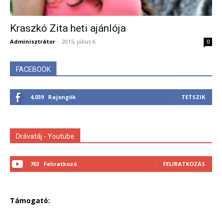
Kraszkó Zita heti ajánlója
Adminisztrátor
-
2015, július 6.
0
FACEBOOK
4,039
Rajongók
TETSZIK
Drávatáj - Youtube
763
Feliratkozó
FELIRATKOZÁS
Támogató: