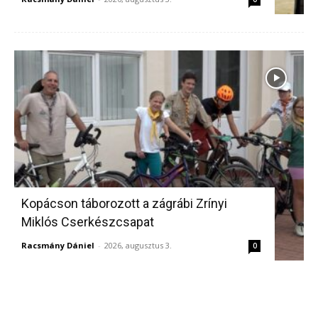
Kopácson táborozott a zágrábi Zrínyi
Miklós Cserkészcsapat
Racsmány Dániel
-
2026, augusztus 3.
0