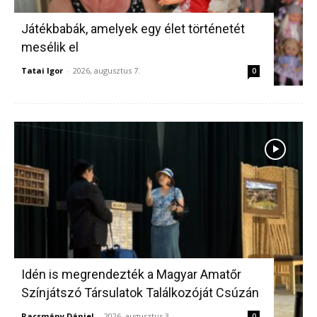
Játékbabák, amelyek egy élet történetét
mesélik el
Tatai Igor
-
2026, augusztus 7.
0
Idén is megrendezték a Magyar Amatőr
Színjátszó Társulatok Találkozóját Csúzán
Racsmány Dániel
-
2026, augusztus 3.
0