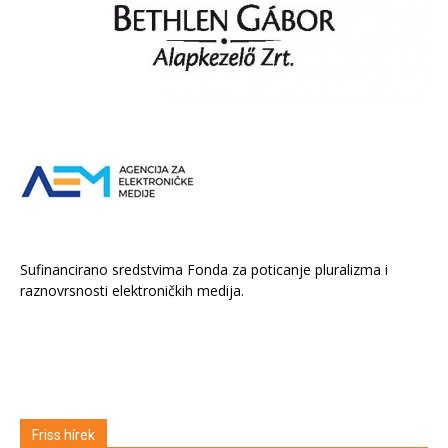
Sufinancirano sredstvima Fonda za poticanje pluralizma i
raznovrsnosti elektroničkih medija.
Friss hírek