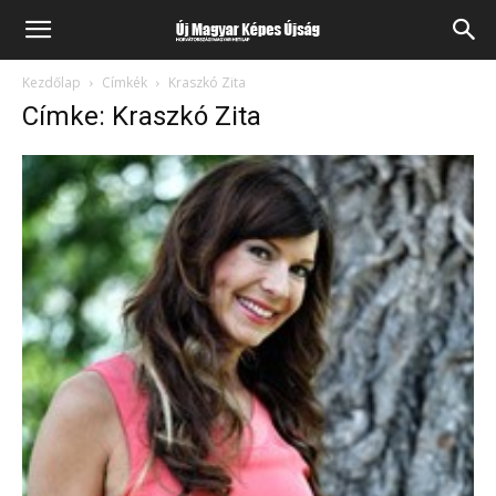
Kezdőlap
Címkék
Kraszkó Zita
Címke: Kraszkó Zita