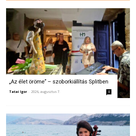
„Az élet öröme” – szoborkiállítás Splitben
Tatai Igor
-
2026, augusztus 7.
0