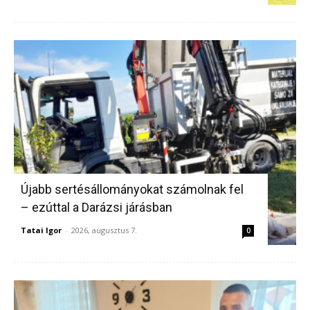
Újabb sertésállományokat számolnak fel
– ezúttal a Darázsi járásban
Tatai Igor
-
2026, augusztus 7.
0