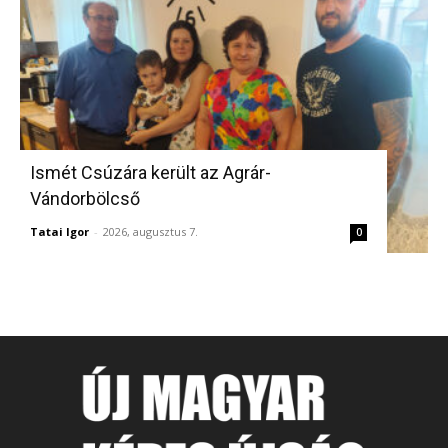
Ismét Csúzára került az Agrár-
Vándorbölcső
Tatai Igor
-
2026, augusztus 7.
0