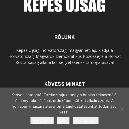
RÓLUNK
Képes Újság, horvátországi magyar hetilap, kiadja a
Horvátországi Magyarok Demokratikus Közössége a Horvát
Köztársaság állami költségvetésének támogatásával
KÖVESS MINKET
Kedves Látogató! Tájékoztatjuk, hogy a honlap felhasználói
élmény fokozásának érdekében sütiket alkalmazunk. A
honlapunk használatával ön a tájékoztatásunkat tudomásul
veszi.
Elfogadom
Nem
Bővebben...
© Copyright - 2022 Minden jog fenntartva.