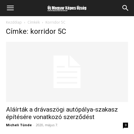
Kezdőlap
Címkék
Korridor 5C
Címke: korridor 5C
Aláírták a drávaszögi autópálya-szakasz
építésére vonatkozó szerződést
Micheli Tünde
-
2020, május 7.
0