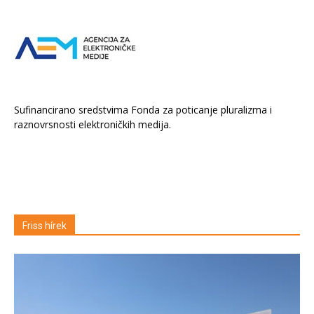
Sufinancirano sredstvima Fonda za poticanje pluralizma i
raznovrsnosti elektroničkih medija.
Friss hírek