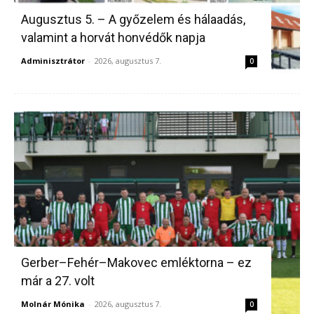
Augusztus 5. – A győzelem és hálaadás,
valamint a horvát honvédők napja
Adminisztrátor
-
2026, augusztus 7.
0
Gerber–Fehér–Makovec emléktorna – ez
már a 27. volt
Molnár Mónika
-
2026, augusztus 7.
0