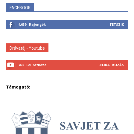
FACEBOOK
4,039
Rajongók
TETSZIK
Drávatáj - Youtube
763
Feliratkozó
FELIRATKOZÁS
Támogató: