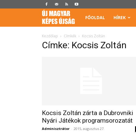
Képes
FŐOLDAL
HÍREK
Újság
Kezdőlap
Címkék
Kocsis Zoltán
Címke: Kocsis Zoltán
Kocsis Zoltán zárta a Dubrovniki
Nyári Játékok programsorozatát
Adminisztrátor
-
2015, augusztus 27.