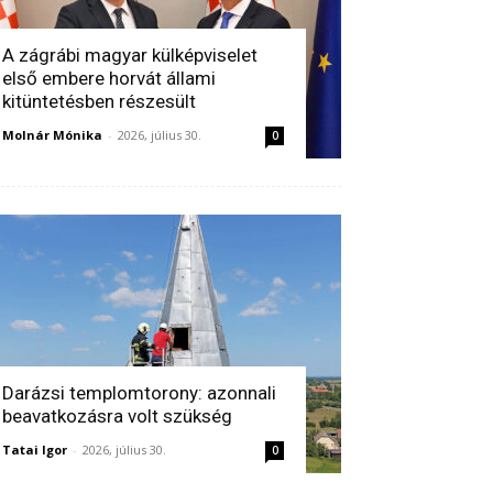
A zágrábi magyar külképviselet
első embere horvát állami
kitüntetésben részesült
Molnár Mónika
-
2026, július 30.
0
Darázsi templomtorony: azonnali
beavatkozásra volt szükség
Tatai Igor
-
2026, július 30.
0