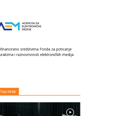
financirano sredstvima Fonda za poticanje
uralizma i raznovrsnosti elektroničkih medija.
Friss hírek