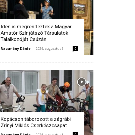
Idén is megrendezték a Magyar
Amatőr Színjátszó Társulatok
Találkozóját Csúzán
Racsmány Dániel
-
2026, augusztus 3.
0
Kopácson táborozott a zágrábi
Zrínyi Miklós Cserkészcsapat
Racsmány Dániel
-
2026, augusztus 3.
0