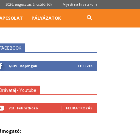
2026, augusztus 6, csütörtök
Vijesti na hrvatskom
APCSOLAT
PÁLYÁZATOK
FACEBOOK
4,039
Rajongók
TETSZIK
Drávatáj - Youtube
763
Feliratkozó
FELIRATKOZÁS
ámogató: