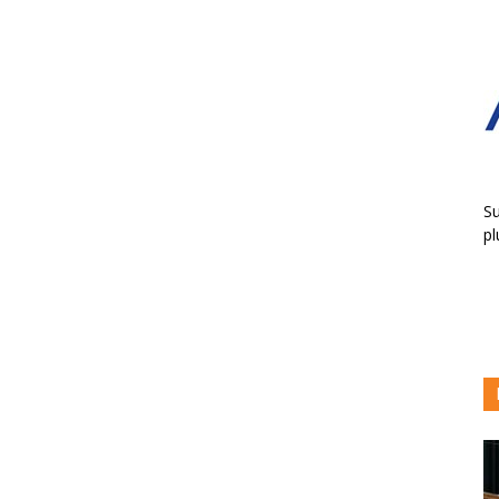
Su
pl