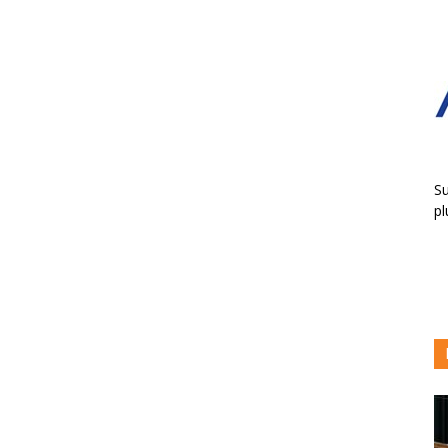
Su
pl