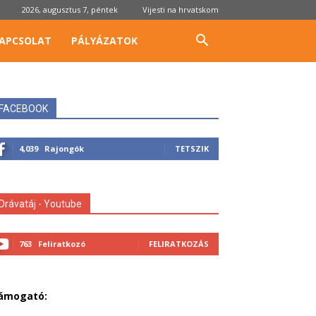
2026, augusztus 7, péntek
Vijesti na hrvatskom
APCSOLAT
PÁLYÁZATOK
FACEBOOK
4,039
Rajongók
TETSZIK
Drávatáj - Youtube
763
Feliratkozó
FELIRATKOZÁS
ámogató: