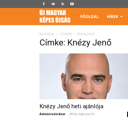
Képes
FŐOLDAL
HÍREK
Újság
Kezdőlap
Címkék
Knézy Jenő
Címke: Knézy Jenő
Knézy Jenő heti ajánlója
Adminisztrátor
-
2016, március 31.