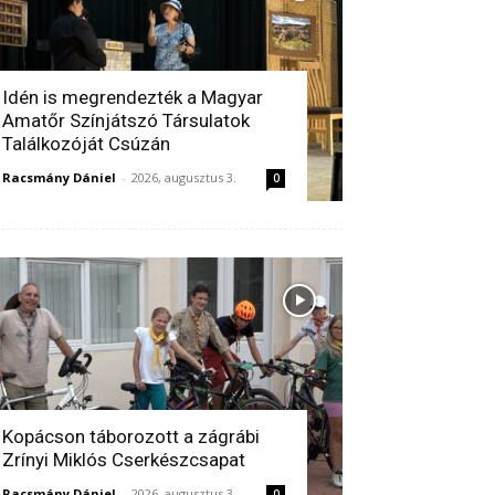
Idén is megrendezték a Magyar
Amatőr Színjátszó Társulatok
Találkozóját Csúzán
Racsmány Dániel
-
2026, augusztus 3.
0
Kopácson táborozott a zágrábi
Zrínyi Miklós Cserkészcsapat
Racsmány Dániel
-
2026, augusztus 3.
0