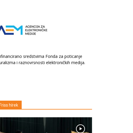
financirano sredstvima Fonda za poticanje
uralizma i raznovrsnosti elektroničkih medija.
Friss hírek