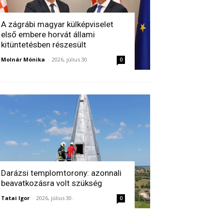
A zágrábi magyar külképviselet
első embere horvát állami
kitüntetésben részesült
Molnár Mónika
-
2026, július 30.
0
Darázsi templomtorony: azonnali
beavatkozásra volt szükség
Tatai Igor
-
2026, július 30.
0