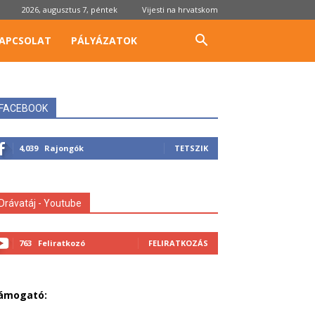
2026, augusztus 7, péntek
Vijesti na hrvatskom
APCSOLAT
PÁLYÁZATOK
FACEBOOK
4,039
Rajongók
TETSZIK
Drávatáj - Youtube
763
Feliratkozó
FELIRATKOZÁS
ámogató: