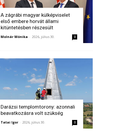
A zágrábi magyar külképviselet
első embere horvát állami
kitüntetésben részesült
Molnár Mónika
-
2026, július 30.
0
Darázsi templomtorony: azonnali
beavatkozásra volt szükség
Tatai Igor
-
2026, július 30.
0