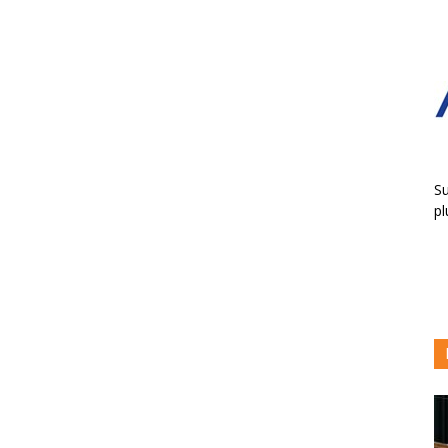
Su
pl