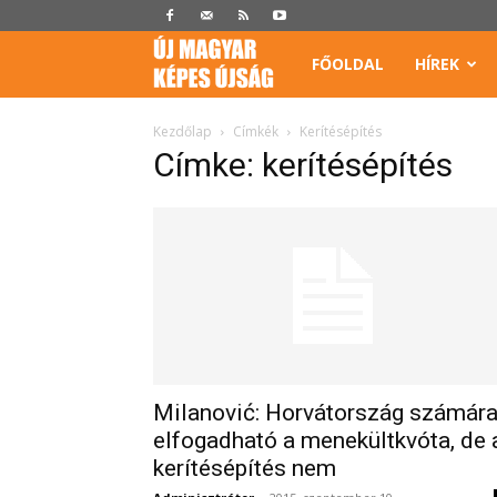
Képes
FŐOLDAL
HÍREK
Újság
Kezdőlap
Címkék
Kerítésépítés
Címke: kerítésépítés
Milanović: Horvátország számár
elfogadható a menekültkvóta, de 
kerítésépítés nem