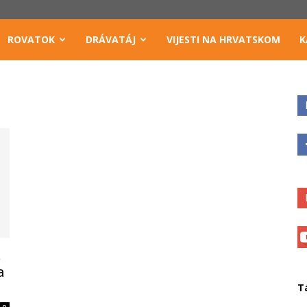
ROVATOK
DRÁVATÁJ
VIJESTI NA HRVATSKOM
K
a
a
T