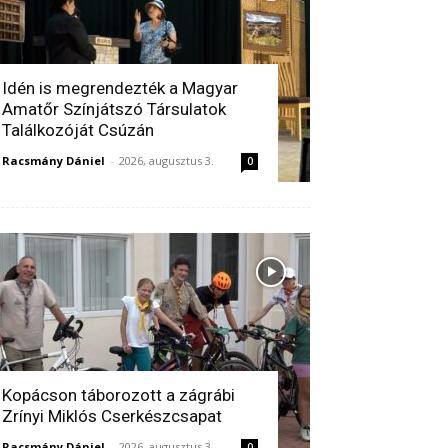
Idén is megrendezték a Magyar
Amatőr Színjátszó Társulatok
Találkozóját Csúzán
Racsmány Dániel
-
2026, augusztus 3.
0
Kopácson táborozott a zágrábi
Zrínyi Miklós Cserkészcsapat
Racsmány Dániel
-
2026, augusztus 3.
0