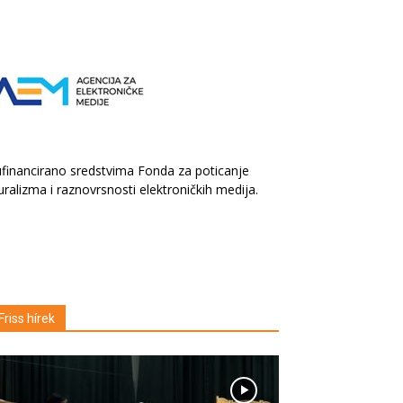
financirano sredstvima Fonda za poticanje
uralizma i raznovrsnosti elektroničkih medija.
Friss hírek