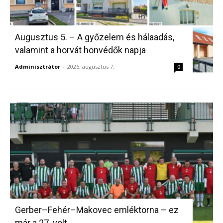
Augusztus 5. – A győzelem és hálaadás,
valamint a horvát honvédők napja
Adminisztrátor
-
2026, augusztus 7.
0
Gerber–Fehér–Makovec emléktorna – ez
már a 27. volt