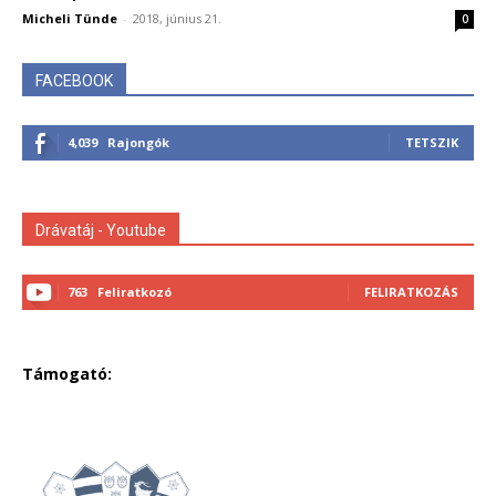
Micheli Tünde
-
2018, június 21.
0
FACEBOOK
4,039
Rajongók
TETSZIK
Drávatáj - Youtube
763
Feliratkozó
FELIRATKOZÁS
Támogató: