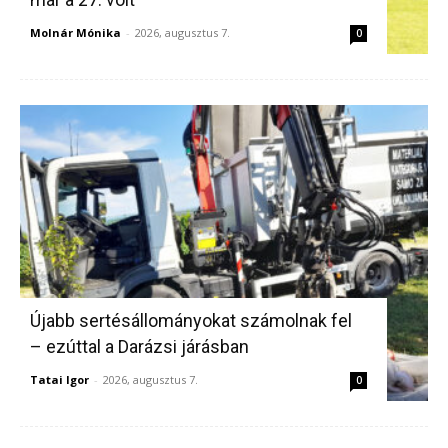
Molnár Mónika
-
2026, augusztus 7.
0
Újabb sertésállományokat számolnak fel
– ezúttal a Darázsi járásban
Tatai Igor
-
2026, augusztus 7.
0