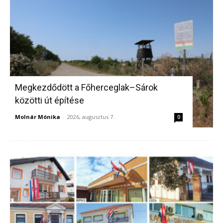
Megkezdődött a Főherceglak–Sárok
közötti út építése
Molnár Mónika
-
2026, augusztus 7.
0