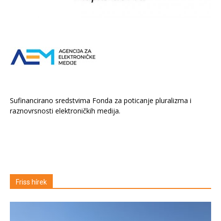
Sufinancirano sredstvima Fonda za poticanje pluralizma i
raznovrsnosti elektroničkih medija.
Friss hírek