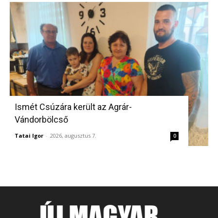
Ismét Csúzára került az Agrár-
Vándorbölcső
Tatai Igor
-
2026, augusztus 7.
0