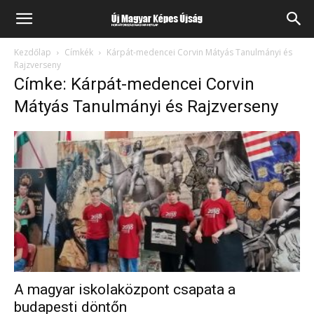
Kezdőlap
Címkék
Kárpát-medencei Corvin Mátyás Tanulmányi és
Rajzverseny
Címke: Kárpát-medencei Corvin
Mátyás Tanulmányi és Rajzverseny
A magyar iskolaközpont csapata a
budapesti döntőn