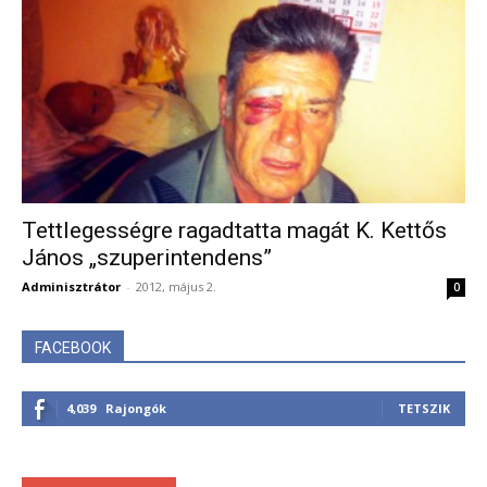
Tettlegességre ragadtatta magát K. Kettős
János „szuperintendens”
Adminisztrátor
-
2012, május 2.
0
FACEBOOK
4,039
Rajongók
TETSZIK