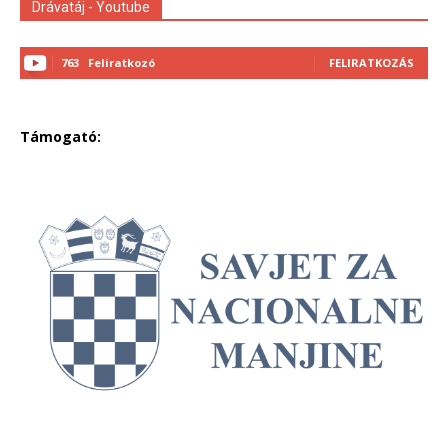
Drávatáj - Youtube
763
Feliratkozó
FELIRATKOZÁS
Támogató: