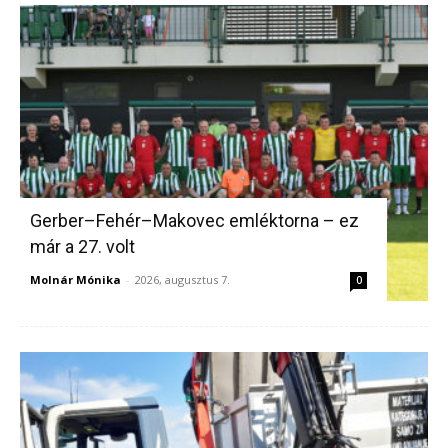
Gerber–Fehér–Makovec emléktorna – ez
már a 27. volt
Molnár Mónika
-
2026, augusztus 7.
0