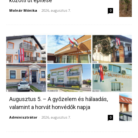
közötti út építése
Molnár Mónika
-
2026, augusztus 7.
0
Augusztus 5. – A győzelem és hálaadás,
valamint a horvát honvédők napja
Adminisztrátor
-
2026, augusztus 7.
0