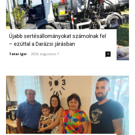
Újabb sertésállományokat számolnak fel
– ezúttal a Darázsi járásban
Tatai Igor
-
2026, augusztus 7.
0