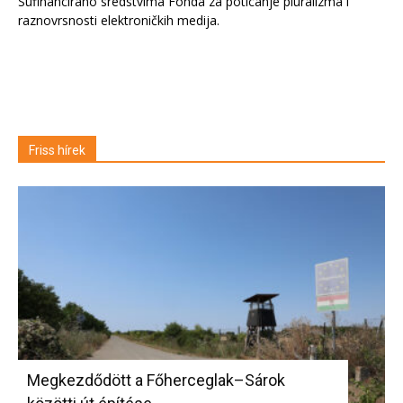
Sufinancirano sredstvima Fonda za poticanje pluralizma i
raznovrsnosti elektroničkih medija.
Friss hírek
Megkezdődött a Főherceglak–Sárok