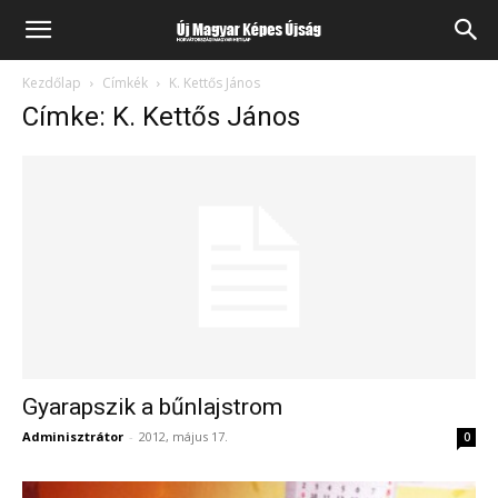
Kezdőlap
Címkék
K. Kettős János
Címke: K. Kettős János
Gyarapszik a bűnlajstrom
Adminisztrátor
-
2012, május 17.
0