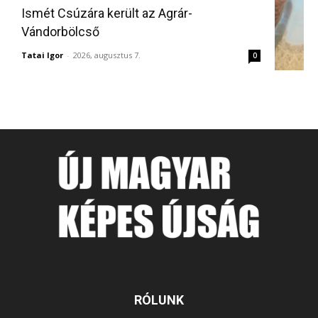
Ismét Csúzára került az Agrár-
Vándorbölcső
Tatai Igor
-
2026, augusztus 7.
0
RÓLUNK