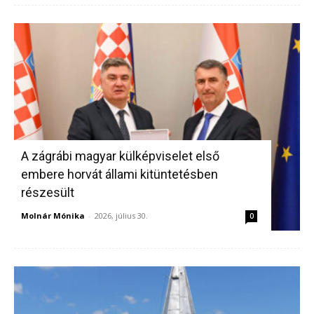
A zágrábi magyar külképviselet első
embere horvát állami kitüntetésben
részesült
Molnár Mónika
-
2026, július 30.
0