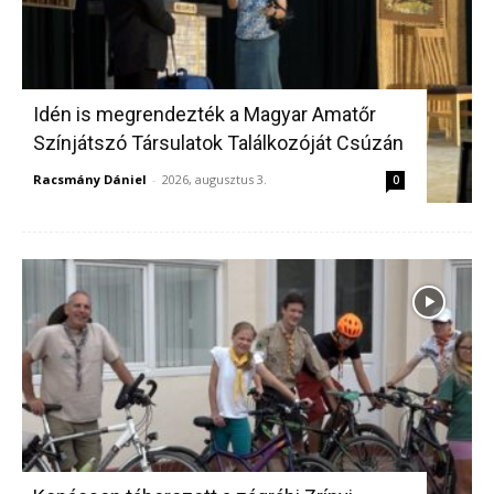
Idén is megrendezték a Magyar Amatőr
Színjátszó Társulatok Találkozóját Csúzán
Racsmány Dániel
-
2026, augusztus 3.
0