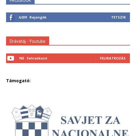
FACEBOOK
4,039
Rajongók
TETSZIK
Drávatáj - Youtube
763
Feliratkozó
FELIRATKOZÁS
Támogató: