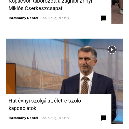
Kopácson táborozott a zágrábi Zrínyi
Miklós Cserkészcsapat
Racsmány Dániel
-
2026, augusztus 3.
0
Hat évnyi szolgálat, életre szóló
kapcsolatok
Racsmány Dániel
-
2026, augusztus 3.
0