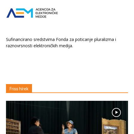
Sufinancirano sredstvima Fonda za poticanje pluralizma i
raznovrsnosti elektroničkih medija.
Friss hírek