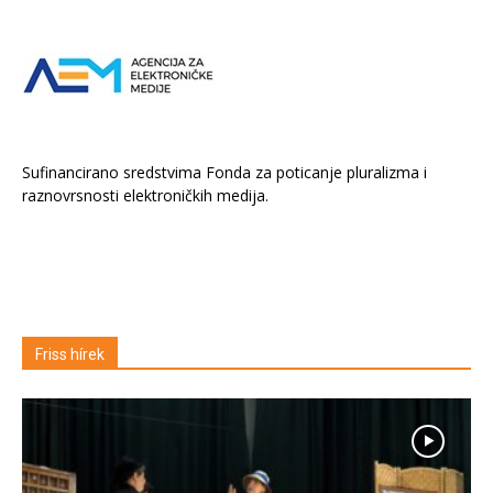
Sufinancirano sredstvima Fonda za poticanje pluralizma i
raznovrsnosti elektroničkih medija.
Friss hírek