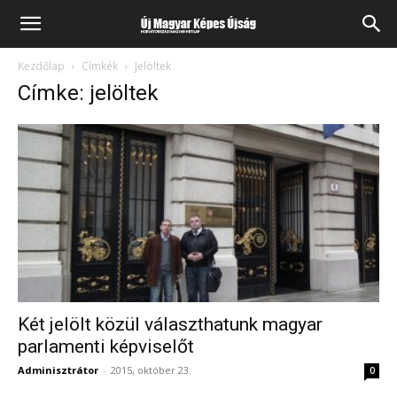
Kezdőlap
Címkék
Jelöltek
Címke: jelöltek
Két jelölt közül választhatunk magyar
parlamenti képviselőt
Adminisztrátor
-
2015, október 23.
0