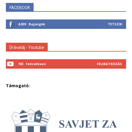
FACEBOOK
4,039
Rajongók
TETSZIK
Drávatáj - Youtube
763
Feliratkozó
FELIRATKOZÁS
Támogató: