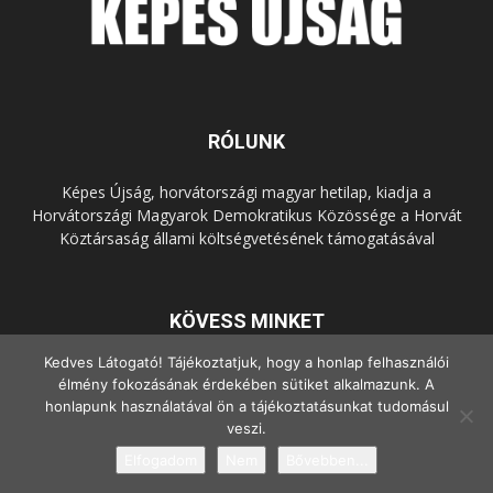
RÓLUNK
Képes Újság, horvátországi magyar hetilap, kiadja a
Horvátországi Magyarok Demokratikus Közössége a Horvát
Köztársaság állami költségvetésének támogatásával
KÖVESS MINKET
Kedves Látogató! Tájékoztatjuk, hogy a honlap felhasználói
élmény fokozásának érdekében sütiket alkalmazunk. A
honlapunk használatával ön a tájékoztatásunkat tudomásul
veszi.
Elfogadom
Nem
Bővebben...
© Copyright - 2022 Minden jog fenntartva.