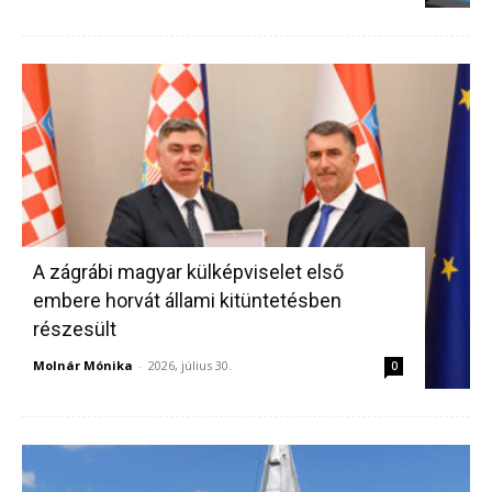
A zágrábi magyar külképviselet első
embere horvát állami kitüntetésben
részesült
Molnár Mónika
-
2026, július 30.
0