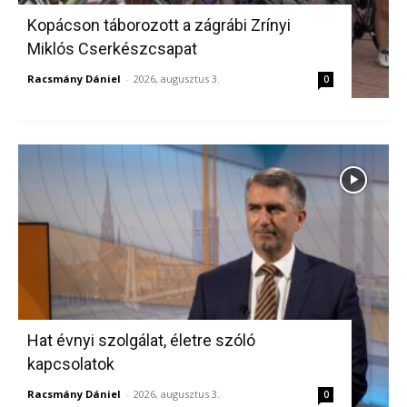
Kopácson táborozott a zágrábi Zrínyi
Miklós Cserkészcsapat
Racsmány Dániel
-
2026, augusztus 3.
0
Hat évnyi szolgálat, életre szóló
kapcsolatok
Racsmány Dániel
-
2026, augusztus 3.
0