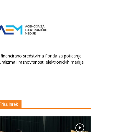
financirano sredstvima Fonda za poticanje
uralizma i raznovrsnosti elektroničkih medija.
Friss hírek