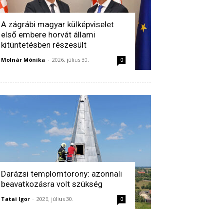
A zágrábi magyar külképviselet
első embere horvát állami
kitüntetésben részesült
Molnár Mónika
-
2026, július 30.
0
Darázsi templomtorony: azonnali
beavatkozásra volt szükség
Tatai Igor
-
2026, július 30.
0