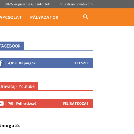
2026, augusztus 6, csütörtök
Vijesti na hrvatskom
APCSOLAT
PÁLYÁZATOK
FACEBOOK
4,039
Rajongók
TETSZIK
Drávatáj - Youtube
763
Feliratkozó
FELIRATKOZÁS
ámogató: