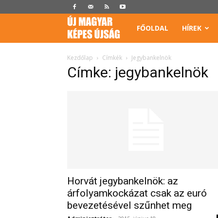
Képes
FŐOLDAL
HÍREK
Újság
Kezdőlap
Címkék
Jegybankelnök
Címke: jegybankelnök
Horvát jegybankelnök: az
árfolyamkockázat csak az euró
bevezetésével szűnhet meg