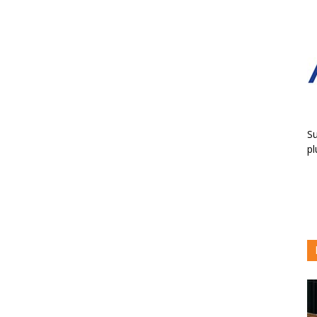
Su
pl