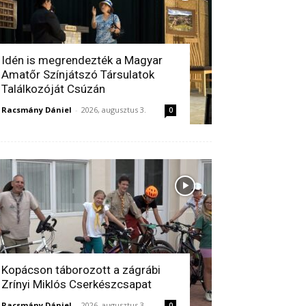
Idén is megrendezték a Magyar
Amatőr Színjátszó Társulatok
Találkozóját Csúzán
Racsmány Dániel
-
2026, augusztus 3.
0
Kopácson táborozott a zágrábi
Zrínyi Miklós Cserkészcsapat
Racsmány Dániel
-
2026, augusztus 3.
0