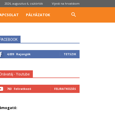
2026, augusztus 6, csütörtök
Vijesti na hrvatskom
APCSOLAT
PÁLYÁZATOK
FACEBOOK
4,039
Rajongók
TETSZIK
Drávatáj - Youtube
763
Feliratkozó
FELIRATKOZÁS
ámogató: