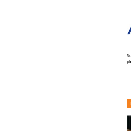
Su
pl