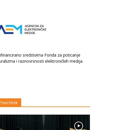
financirano sredstvima Fonda za poticanje
uralizma i raznovrsnosti elektroničkih medija.
Friss hírek