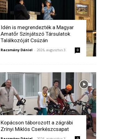
Idén is megrendezték a Magyar
Amatőr Színjátszó Társulatok
Találkozóját Csúzán
Racsmány Dániel
-
2026, augusztus 3.
0
Kopácson táborozott a zágrábi
Zrínyi Miklós Cserkészcsapat
Racsmány Dániel
-
2026, augusztus 3.
0