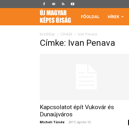
Képes
FŐOLDAL
HÍREK
Újság
Kezdőlap
Címkék
Ivan Penava
Címke: Ivan Penava
Kapcsolatot épít Vukovár és
Dunaújváros
Micheli Tünde
-
2017, április 13.