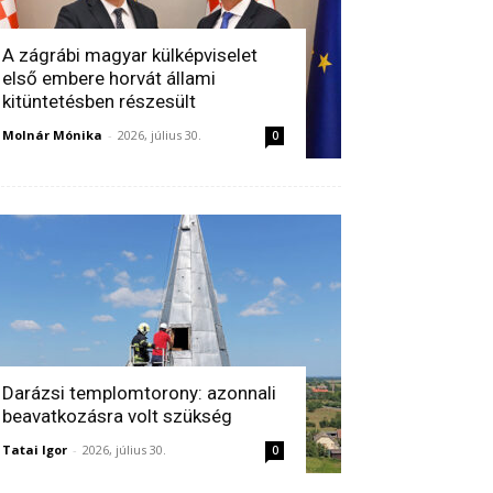
A zágrábi magyar külképviselet
első embere horvát állami
kitüntetésben részesült
Molnár Mónika
-
2026, július 30.
0
Darázsi templomtorony: azonnali
beavatkozásra volt szükség
Tatai Igor
-
2026, július 30.
0