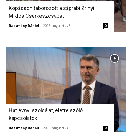
Kopácson táborozott a zágrábi Zrínyi
Miklós Cserkészcsapat
Racsmány Dániel
-
2026, augusztus 3.
0
Hat évnyi szolgálat, életre szóló
kapcsolatok
Racsmány Dániel
-
2026, augusztus 3.
0