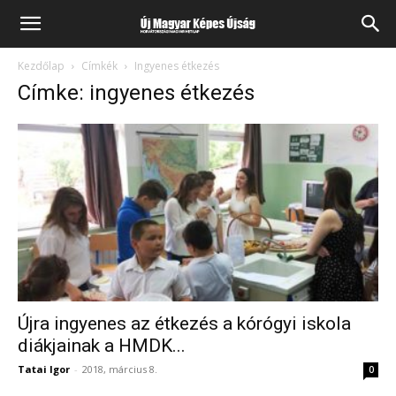
Kezdőlap
Címkék
Ingyenes étkezés
Címke: ingyenes étkezés
Újra ingyenes az étkezés a kórógyi iskola
diákjainak a HMDK...
Tatai Igor
-
2018, március 8.
0