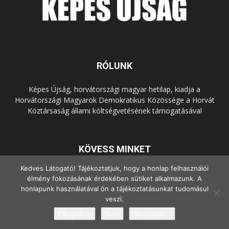
RÓLUNK
Képes Újság, horvátországi magyar hetilap, kiadja a
Horvátországi Magyarok Demokratikus Közössége a Horvát
Köztársaság állami költségvetésének támogatásával
KÖVESS MINKET
Kedves Látogató! Tájékoztatjuk, hogy a honlap felhasználói
élmény fokozásának érdekében sütiket alkalmazunk. A
honlapunk használatával ön a tájékoztatásunkat tudomásul
veszi.
Elfogadom
Nem
Bővebben...
© Copyright - 2022 Minden jog fenntartva.