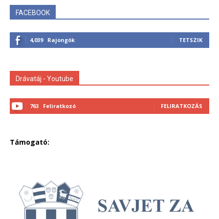
FACEBOOK
4,039
Rajongók
TETSZIK
Drávatáj - Youtube
763
Feliratkozó
FELIRATKOZÁS
Támogató: