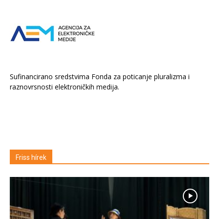
Sufinancirano sredstvima Fonda za poticanje pluralizma i
raznovrsnosti elektroničkih medija.
Friss hírek