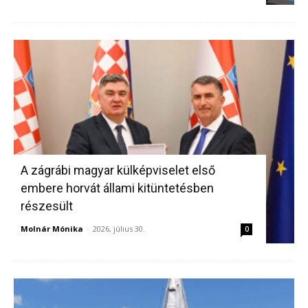
A zágrábi magyar külképviselet első
embere horvát állami kitüntetésben
részesült
Molnár Mónika
-
2026, július 30.
0