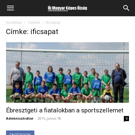
Kezdőlap
Címkék
Ificsapat
Címke: ificsapat
Ébresztgeti a fiatalokban a sportszellemet
Adminisztrátor
-
2015, június 18.
0