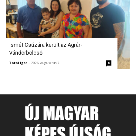
Ismét Csúzára került az Agrár-
Vándorbölcső
Tatai Igor
-
2026, augusztus 7.
0