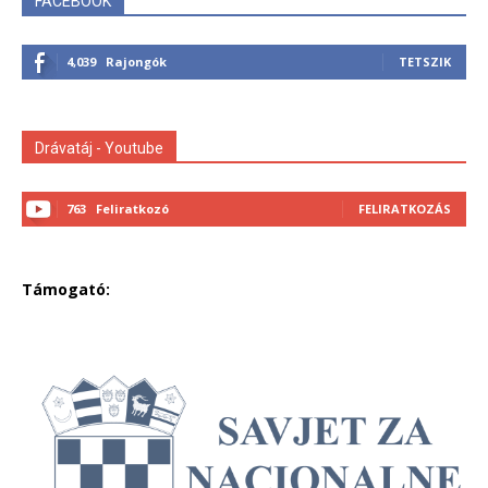
FACEBOOK
4,039
Rajongók
TETSZIK
Drávatáj - Youtube
763
Feliratkozó
FELIRATKOZÁS
Támogató: