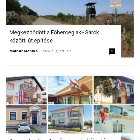
Megkezdődött a Főherceglak–Sárok
közötti út építése
Molnár Mónika
-
2026, augusztus 7.
0