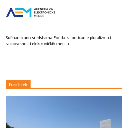
Sufinancirano sredstvima Fonda za poticanje pluralizma i
raznovrsnosti elektroničkih medija.
Friss hírek