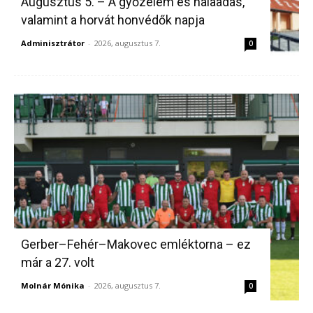
Augusztus 5. – A győzelem és hálaadás,
valamint a horvát honvédők napja
Adminisztrátor
-
2026, augusztus 7.
0
Gerber–Fehér–Makovec emléktorna – ez
már a 27. volt
Molnár Mónika
-
2026, augusztus 7.
0